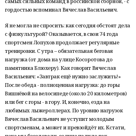
самых сильных команд в российской сборной, - с
гордостью вспоминал Вячеслав Васильевич.
Я не могла не спросить: как сегодня обстоят дела
с физкультурой? Оказывается, в свои 74 года
спортсмен Лопухов продолжает регулярные
тренировки. С утра – обязательная беговая
нагрузка (от дома на улице Косоротова до
памятника Блюхеру). Как говорит Вячеслав
Васильевич: «Завтрак ещё нужно заслужить!»
После обеда - полноценная нагрузка: до горы
Вишнёвой на велосипеде (около 20 километров)
или бег с горы - в гору. И, конечно, езда на
любимых лыжероллерах. По уровню нагрузок
Вячеслав Васильевич не уступит молодым
спортсменам, а может и превзойдёт их. Кстати,
пока мы беседовали, солнце палило так