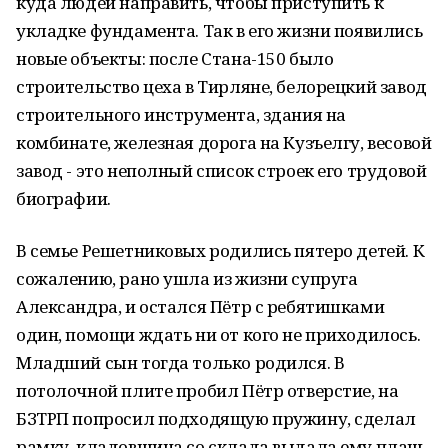
куда людей направить, чтобы приступить к
укладке фундамента. Так в его жизни появились
новые объекты: после Стана-150 было
строительство цеха в Тирляне, белорецкий завод
строительного инструмента, здания на
комбинате, железная дорога на Кузъелгу, весовой
завод - это неполный список строек его трудовой
биографии.
В семье Решетниковых родились пятеро детей. К
сожалению, рано ушла из жизни супруга
Александра, и остался Пётр с ребятишками
один, помощи ждать ни от кого не приходилось.
Младший сын тогда только родился. В
потолочной плите пробил Пётр отверстие, на
БЗТРП попросил подходящую пружину, сделал
рамку, кладовщица со склада выдала ему плащ-