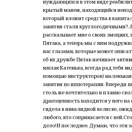
нуждающихся в этом виде реабилит
крытый манеж, находящийся непода
который вложит средства в капитал
занятия стали круглогодичными?..
рассказывает мне о своих эмоциях, 
Пятака, а теперь мы с ним подруж
нас глазами, которые может описат
об их дружбе Пятак начинает активн
милая Катенька, всегда рад тебя ви
помощью инструкторов) маленькая 
занятия по иппотерапии. Впереди 
столь же почтительно и плавно скол
драгоценность находится у него на
сидела в инвалидной коляске, ожи
любого, кто соприкасается с ней.С
дело!И последнее. Думаю, что эти 