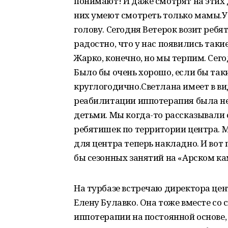
понимают! И даже смотрят на этих 
них умеют смотреть только мамы.У 
голову. Сегодня Ветерок возит реб
радостно, что у нас появились такие
Жарко, конечно, но мы терпим. Сего
Было бы очень хорошо, если бы так
круглогодично.Светлана имеет в ви
реабилитации иппотерапия была не
детьми. Мы когда-то рассказывали 
ребятишек по территории центра. М
для центра теперь накладно. И вот
бы сезонных занятий на «Арском ка
На турбазе встречаю директора цен
Елену Булавко. Она тоже вместе со
иппотерапии на постоянной основе,