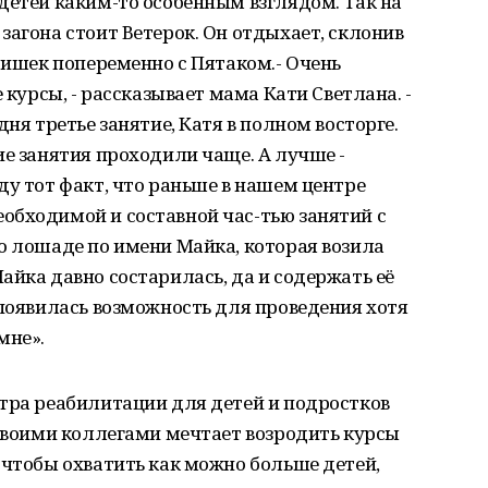
детей каким-то особенным взглядом. Так на
загона стоит Ветерок. Он отдыхает, склонив
ятишек попеременно с Пятаком.- Очень
 курсы, - рассказывает мама Кати Светлана. -
дня третье занятие, Катя в полном восторге.
ие занятия проходили чаще. А лучше -
ду тот факт, что раньше в нашем центре
обходимой и составной час-тью занятий с
о лошаде по имени Майка, которая возила
айка давно состарилась, да и содержать её
 появилась возможность для проведения хотя
мне».
тра реабилитации для детей и подростков
 своими коллегами мечтает возродить курсы
 чтобы охватить как можно больше детей,