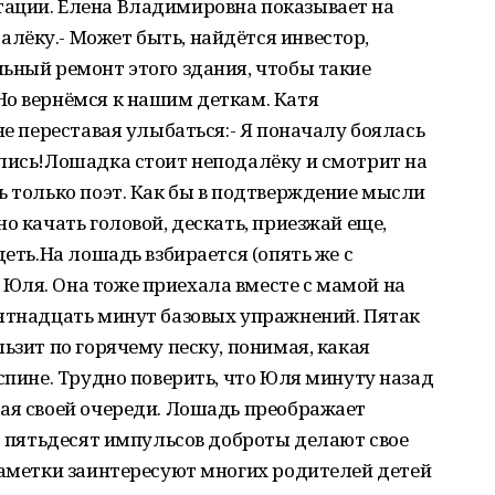
ации. Елена Владимировна показывает на
лёку.- Может быть, найдётся инвестор,
ьный ремонт этого здания, чтобы такие
Но вернёмся к нашим деткам. Катя
не переставая улыбаться:- Я поначалу боялась
ились!Лошадка стоит неподалёку и смотрит на
ь только поэт. Как бы в подтверждение мысли
о качать головой, дескать, приезжай еще,
деть.На лошадь взбирается (опять же с
Юля. Она тоже приехала вместе с мамой на
пятнадцать минут базовых упражнений. Пятак
ьзит по горячему песку, понимая, какая
 спине. Трудно поверить, что Юля минуту назад
дая своей очереди. Лошадь преображает
то пятьдесят импульсов доброты делают свое
заметки заинтересуют многих родителей детей