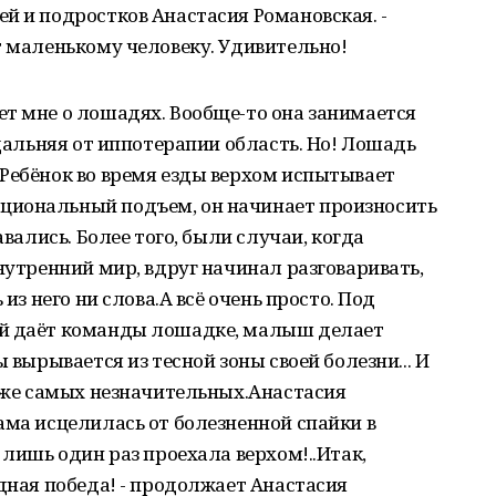
й и подростков Анастасия Романовская. -
т маленькому человеку. Удивительно!
т мне о лошадях. Вообще-то она занимается
 дальняя от иппотерапии область. Но! Лошадь
Ребёнок во время езды верхом испытывает
циональный подъем, он начинает произносить
авались. Более того, были случаи, когда
нутренний мир, вдруг начинал разговаривать,
 из него ни слова.А всё очень просто. Под
ый даёт команды лошадке, малыш делает
 вырывается из тесной зоны своей болезни... И
даже самых незначительных.Анастасия
ама исцелилась от болезненной спайки в
 лишь один раз проехала верхом!..Итак,
едная победа! - продолжает Анастасия