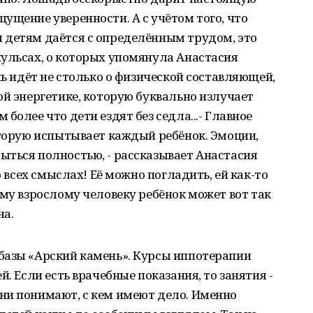
ущение уверенности. А с учётом того, что
 детям даётся с определённым трудом, это
пульсах, о которых упомянула Анастасия
чь идёт не столько о физической составляющей,
ой энергетике, которую буквально излучает
более что дети ездят без седла...- Главное
оторую испытывает каждый ребёнок. Эмоции,
ыться полностью, - рассказывает Анастасия
о всех смыслах! Её можно погладить, ей как-то
ому взрослому человеку ребёнок может вот так
на.
базы «Арский камень». Курсы иппотерапии
й. Если есть врачебные показания, то занятия -
ни понимают, с кем имеют дело. Именно