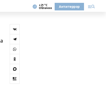
+21 °С
Антитеррор
Облачно
на