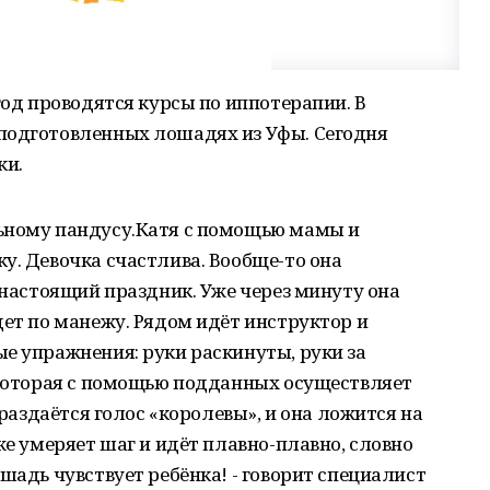
год проводятся курсы по иппотерапии. В
подготовленных лошадях из Уфы. Сегодня
ки.
ьному пандусу.Катя с помощью мамы и
у. Девочка счастлива. Вообще-то она
и настоящий праздник. Уже через минуту она
дет по манежу. Рядом идёт инструктор и
е упражнения: руки раскинуты, руки за
, которая с помощью подданных осуществляет
 раздаётся голос «королевы», и она ложится на
же умеряет шаг и идёт плавно-плавно, словно
шадь чувствует ребёнка! - говорит специалист