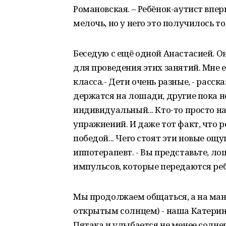
Романовская. – Ребёнок-аутист впер
мелочь, но у него это получилось т
Беседую с ещё одной Анастасией. О
для проведения этих занятий. Мне 
класса.- Дети очень разные, - расск
держатся на лошади, другие пока н
индивидуальный... Кто-то просто н
упражнений. И даже тот факт, что р
победой... Чего стоят эти новые ощ
иппотерапевт. - Вы представьте, ло
импульсов, которые передаются ребё
Мы продолжаем общаться, а на ман
открытым солнцем) - наша Катерина
Пятака и улыбается не менее солн