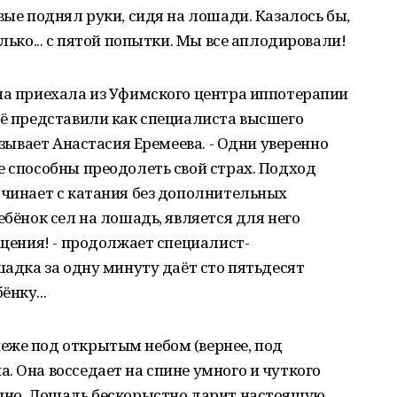
вые поднял руки, сидя на лошади. Казалось бы,
олько... с пятой попытки. Мы все аплодировали!
на приехала из Уфимского центра иппотерапии
её представили как специалиста высшего
азывает Анастасия Еремеева. - Одни уверенно
е способны преодолеть свой страх. Подход
ачинает с катания без дополнительных
ебёнок сел на лошадь, является для него
ущения! - продолжает специалист-
шадка за одну минуту даёт сто пятьдесят
нку...
еже под открытым небом (вернее, под
. Она восседает на спине умного и чуткого
ечно. Лошадь бескорыстно дарит настоящую