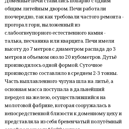
Доменные печи ставились попарно с одним
общим литейным двором. Печи работали
поочередно, так как требовали частого ремонта -
прогорал горн, выложенный из
слабоогнеупорного естественного камня -
талька, песчаника или кварцита. Печи имели
высоту до 7 метров с диаметром распада до 3
метров и объемом около 20 кубометров. Дутьё
производилось одной формой. Суточное
производство составляло в среднем 2-3 тонны.
Часть выплавленного чугуна шла на литьё, а
основная масса поступала в дальнейший
передел на железо, осуществлявшийся на
молотовой фабрике, которая сооружалась в
непосредственной близости к доменному цеху и
представляла из себя бревенчатый полутёмный