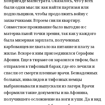
хозбригаде магистрата. Оказалось, что у всех
были одни мысли: как найти партизан или
подпольщиков, чтобы продолжить войну с
захватчиками. Втроем сняли квартиру.
Совместное проживание было выгодно и с
материальной точки зрения, так как у каждого
была мизерная зарплата, полученных
карбованцев не хватало на питание и плату за
жилье. Вскоре к ним присоединился Серафим
Афонин. Еще в тюрьме он заразился тифом, был
отправлен в тифозный барак, где его лечили и
спасли от смерти пленные врачи. Безнадежных
больных, инвалидов и тифозных немцы
выбраковывали и выпускали из лагеря. Врачи
оформили такие документы и на Афонина,
получившего осложнение на ноги и уши. Да и вид