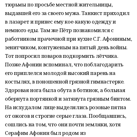
тюрьмы по просьбе местной жительницы,
выдавшей его за своего мужа. Танкист приходил
в лазарет и принес ему кое-какую одежду и
немного еды. Там же Пётр познакомился с
работником прачечной при кухне С.Г. Афониным,
зенитчиком, контуженым на пятый день войны.
Тот попросил поваров подкормить лётчика.
Позже Афонин вспоминал, что поблагодарить
его приплелся молодой высокий парень на
костылях, в поношенной грязной гимнастерке.
Здоровая нога была обута в ботинок, а больная
обернута портянкой и затянута грязным бинтом.
На исхудалом лице выделялись розовые пятна
от ожогов и строгие серые глаза. Пообщавшись,
сошлись на том, что они почти земляки, хотя
Серафим Афонин был родом из