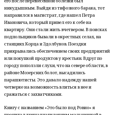
его после перенесенной болезни был
никудышным. Выйдя из тифозного барака, тот
направился в магистрат, где нашел Петра
Ивановича, который привел его к себе на
квартиру. Они стали жить вчетвером. В поисках
подпольщиков бывали в окрестных селах, на
станциях Корца и Здолбунов. Поездки
прикрывались обеспечением своих предприятий
или покупкой продуктов у крестьян. Вдруг по
городу поползли слухи, что на севере области, в
районе Мозерских болот, высадились
парашютисты. Это давало надежду нашей
четверке на возможность влиться в нее и
сражаться с захватчиками.
Книгу с названием «Это было под Ровно» я
прочитал тринадцатилетним мальчишкой в