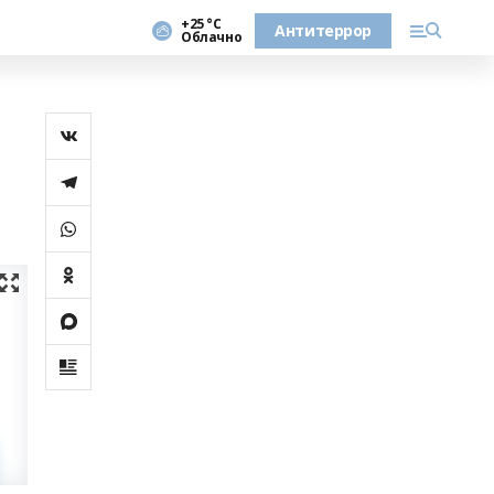
+25 °С
Антитеррор
Облачно