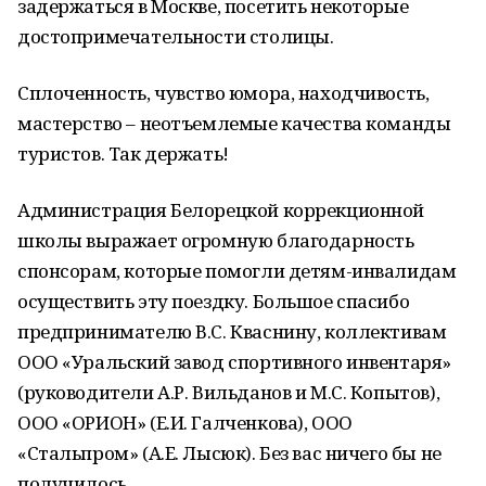
задержаться в Москве, посетить некоторые
достопримечательности столицы.
Сплоченность, чувство юмора, находчивость,
мастерство – неотъемлемые качества команды
туристов. Так держать!
Администрация Белорецкой коррекционной
школы выражает огромную благодарность
спонсорам, которые помогли детям-инвалидам
осуществить эту поездку. Большое спасибо
предпринимателю В.С. Кваснину, коллективам
ООО «Уральский завод спортивного инвентаря»
(руководители А.Р. Вильданов и М.С. Копытов),
ООО «ОРИОН» (Е.И. Галченкова), ООО
«Стальпром» (А.Е. Лысюк). Без вас ничего бы не
получилось.