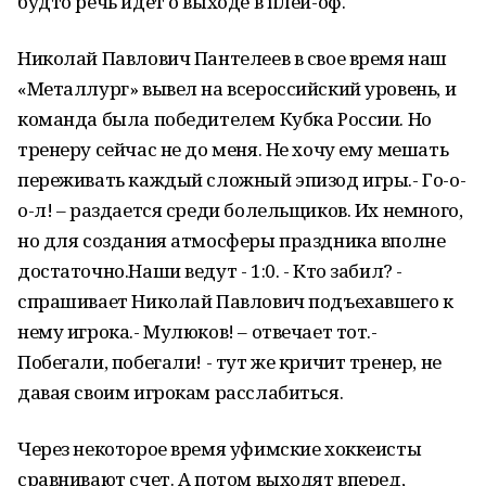
будто речь идет о выходе в плей-оф.
Николай Павлович Пантелеев в свое время наш
«Металлург» вывел на всероссийский уровень, и
команда была победителем Кубка России. Но
тренеру сейчас не до меня. Не хочу ему мешать
переживать каждый сложный эпизод игры.- Го-о-
о-л! – раздается среди болельщиков. Их немного,
но для создания атмосферы праздника вполне
достаточно.Наши ведут - 1:0. - Кто забил? -
спрашивает Николай Павлович подъехавшего к
нему игрока.- Мулюков! – отвечает тот.-
Побегали, побегали! - тут же кричит тренер, не
давая своим игрокам расслабиться.
Через некоторое время уфимские хоккеисты
сравнивают счет. А потом выходят вперед,