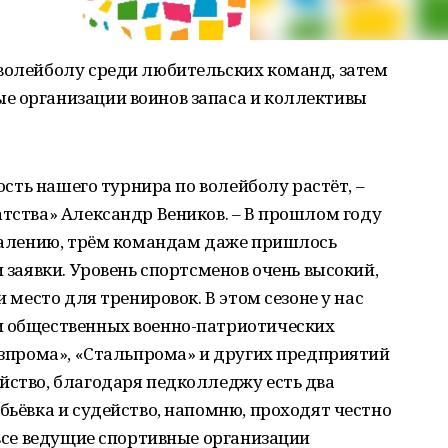
 волейболу среди любительских команд, затем
е организации воинов запаса и коллективы
ность нашего турнира по волейболу растёт, –
атства» Александр Веников. – В прошлом году
ожалению, трём командам даже пришлось
и заявки. Уровень спортсменов очень высокий,
и место для тренировок. В этом сезоне у нас
и общественных военно-патриотических
Газпрома», «Стальпрома» и других предприятий
йство, благодаря педколледжу есть два
бьёвка и судейство, напомню, проходят честно
 все ведущие спортивные организации