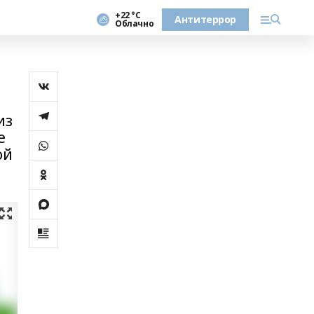
+22 °С
Антитеррор
Облачно
из
е
ой