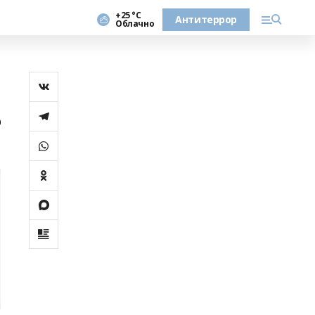
+25 °С
Антитеррор
Облачно
о