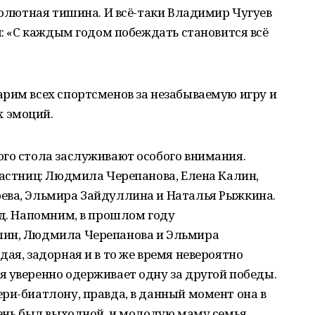
бсолютная тишина. И всё-таки Владимир Чугуев
м: «С каждым годом побеждать становится всё
рим всех спортсменов за незабываемую игру и
 эмоций.
ого стола заслуживают особого внимания.
частниц: Людмила Черепанова, Елена Калин,
ева, Эльмира Зайдуллина и Наталья Рыжкина.
ед. Напомним, в прошлом году
лин, Людмила Черепанова и Эльмира
ая, задорная и в то же время невероятно
 уверенно одерживает одну за другой победы.
ри-биатлону, правда, в данный момент она в
день был выходной, и молодую маму семья