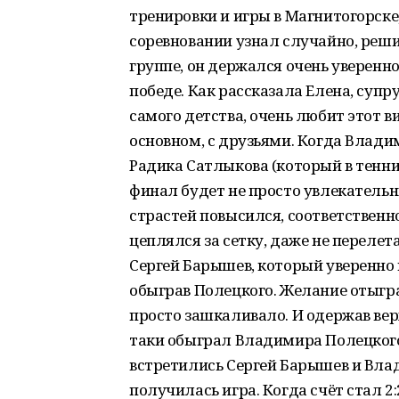
тренировки и игры в Магнитогорске, 
соревновании узнал случайно, реши
группе, он держался очень уверенно
победе. Как рассказала Елена, супр
самого детства, очень любит этот ви
основном, с друзьями. Когда Влад
Радика Сатлыкова (который в теннис
финал будет не просто увлекатель
страстей повысился, соответственн
цеплялся за сетку, даже не переле
Сергей Барышев, который уверенно и
обыграв Полецкого. Желание отыграт
просто зашкаливало. И одержав вер
таки обыграл Владимира Полецкого.
встретились Сергей Барышев и Вла
получилась игра. Когда счёт стал 2