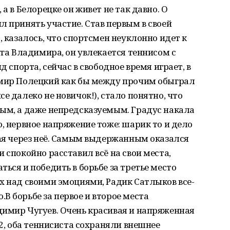
а в Белорецке он живет не так давно. О
л принять участие. Став первым в своей
, казалось, что спортсмен неуклонно идет к
уга Владимира, он увлекается теннисом с
д спорта, сейчас в свободное время играет, в
имир Полецкий как бы между прочим обыграл
е далеко не новичок!), стало понятно, что
ным, а даже непредсказуемым. Градус накала
о, нервное напряжение тоже: шарик то и дело
тая через неё. Самым выдержанным оказался
 спокойно расставил всё на свои места,
ься и победить в борьбе за третье место
х над своими эмоциями, Радик Сатлыков все-
В борьбе за первое и второе места
димир Чугуев. Очень красивая и напряженная
:2, оба теннисиста сохраняли внешнее