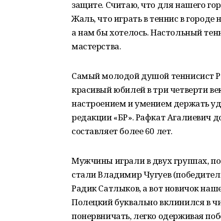
защите. Считаю, что для нашего гор
Жаль, что играть в теннис в городе н
а нам бы хотелось. Настольный тен
мастерства.
Самый молодой душой теннисист Р
красивый юбилей в три четверти ве
настроением и умением держать уда
редакции «БР». Рафкат Агалиевич до
составляет более 60 лет.
Мужчины играли в двух группах, п
стали Владимир Чугуев (победител
Радик Сатлыков, а вот новичок на
Полецкий буквально вклинился в ч
понервничать, легко одерживая поб