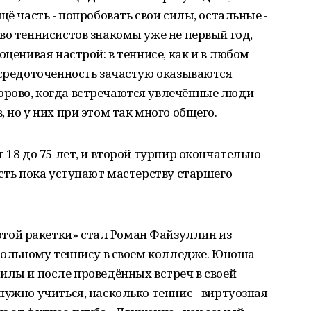
щё часть - попробовать свои силы, остальные -
во теннисистов знакомы уже не первый год,
оценивая настрой: в теннисе, как и в любом
осредоточенность зачастую оказываются
рово, когда встречаются увлечённые люди
 но у них при этом так много общего.
 18 до 75 лет, и второй турнир окончательно
ость пока уступают мастерству старшего
ой ракетки» стал Роман Файзуллин из
стольному теннису в своем колледже. Юноша
илы и после проведённых встреч в своей
нужно учиться, насколько теннис - виртуозная