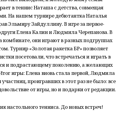
рает в теннис Наташа с детства, совмещая
ми. На нашем турнире дебютантка Наталья
рав Эльмиру Зайдуллину. В игре за первое-
одруги Елена Калин и Людмила Черепанова. В
а комбинате, они играют в разных подгруппах
угом. Турнир «Золотая ракетка БР» позволяет
истки посетовали, что встречаться и играть в
ться и подрастающему поколению, а желающих
 Итог игры: Елена вновь стала первой, Людмила
 участниц, проигравших в этот раз не было: все
овольствие от игры, но и подарки от редакции.
ик настольного тенниса. До новых встреч!