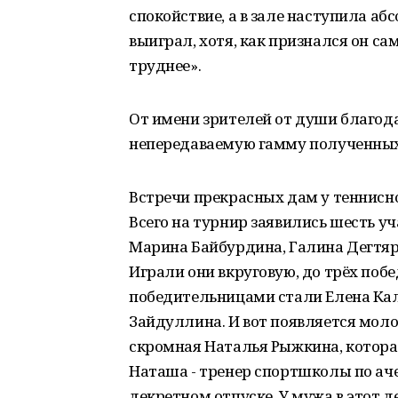
спокойствие, а в зале наступила а
выиграл, хотя, как признался он са
труднее».
От имени зрителей от души благода
непередаваемую гамму полученных
Встречи прекрасных дам у теннисн
Всего на турнир заявились шесть у
Марина Байбурдина, Галина Дегтяр
Играли они вкруговую, до трёх поб
победительницами стали Елена Ка
Зайдуллина. И вот появляется молод
скромная Наталья Рыжкина, которая
Наташа - тренер спортшколы по аче
декретном отпуске. У мужа в этот 