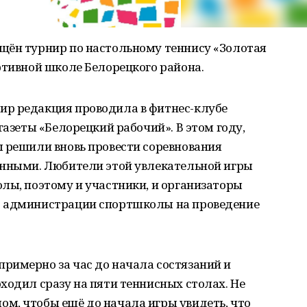
щён турнир по настольному теннису «Золотая
ртивной школе Белорецкого района.
ир редакция проводила в фитнес-клубе
газеты «Белорецкий рабочий». В этом году,
ы решили вновь провести соревнования
онными. Любители этой увлекательной игры
лы, поэтому и участники, и организаторы
ю администрации спортшколы на проведение
римерно за час до начала состязаний и
ходил сразу на пяти теннисных столах. Не
м, чтобы ещё до начала игры увидеть, что