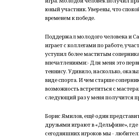
игра. Молодой человек получил пр
юный участник. Уверены, что споко
временем к победе.
Поддержал молодого человека и Сал
играет с коллегами по работе, участ
уступил более маститым соперника
впечатлениями:- Для меня это пер
теннису. Удивило, насколько, оказы
виде спорта. И чем старше соперник
возможность встретиться с мастера
следующий раз у меня получится п
Борис Ямилов, ещё один представит
друзьями играют в «Дельфине», где 
сегодняшних игроков мы - любители.