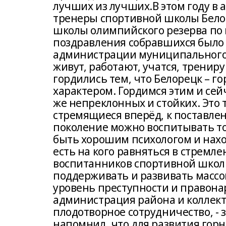
лучших из лучших.В этом году в 
тренеры спортивной школы Белор
школы олимпийского резерва по 
поздравления собравшихся было
администрации муниципального р
живут, работают, учатся, тренир
гордились тем, что Белорецк – г
характером. Гордимся этим и сейч
же непреклонных и стойких. Это 
стремящиеся вперёд, к поставле
поколение можно воспитывать т
быть хорошим психологом и нахо
есть на кого равняться в стрем
воспитанников спортивной школы
поддерживать и развивать массо
уровень преступности и правона
администрация района и коллек
плодотворное сотрудничество, -
напомнил, что для развития гор