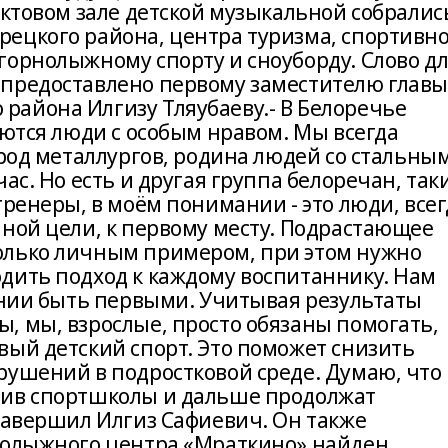
актовом зале детской музыкальной собралис
ецкого района, центра туризма, спортивн
горнолыжному спорту и сноуборду. Слово д
 предоставлено первому заместителю глав
айона Илгизу Тляубаеву.- В Белоречье
уются люди с особым нравом. Мы всегда
ород металлургов, родина людей со стальны
ас. Но есть и другая группа белоречан, так
тренеры, в моём понимании - это люди, всег
нной цели, к первому месту. Подрастающее
олько личным примером, при этом нужно
дить подход к каждому воспитаннику. Нам
лении быть первыми. Учитывая результаты
, мы, взрослые, просто обязаны помогать,
вый детский спорт. Это поможет снизить
рушений в подростковой среде. Думаю, что
тив спортшколы и дальше продолжат
 завершил Илгиз Сафиевич. Он также
нолыжного центра «Мраткино» найден