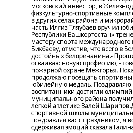
московский инвестор, в Железно
физкультурно-спортивные компле
в других сёлах района и микрор
часть Илгиз Тляубаев вручил юб
Республики Башкортостан» трене
мастеру спорта международного к
Бикбаеву, отметив, что всего в 
достойных белоречанина.- Прошел
осваиваю новую профессию, - гов
пожарной охране Межгорья. Пока
продолжаю посещать спортивный 
юбилейную медаль. Поздравляю т
воспитанники достигли олимпий
муниципального района получил
лёгкой атлетике Валей Шарипов.
спортивной школы муниципально
поздравляя вас с праздником, я в
сдерживая эмоций сказала Галина