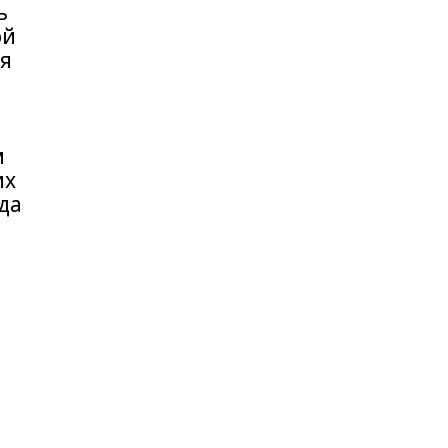
ь
ой
ля
ы
м
их
да