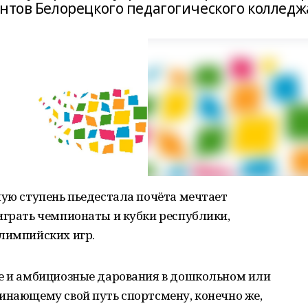
нтов Белорецкого педагогического колледж
шую ступень пьедестала почёта мечтает
играть чемпионаты и кубки республики,
Олимпийских игр.
ые и амбициозные дарования в дошкольном или
инающему свой путь спортсмену, конечно же,