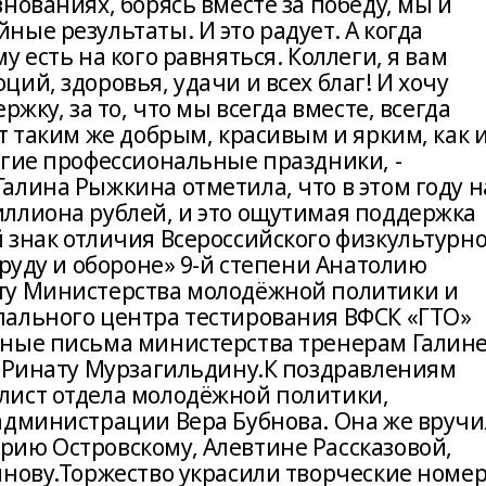
нованиях, борясь вместе за победу, мы и
ые результаты. И это радует. А когда
 есть на кого равняться. Коллеги, я вам
ий, здоровья, удачи и всех благ! И хочу
жку, за то, что мы всегда вместе, всегда
т таким же добрым, красивым и ярким, как 
угие профессиональные праздники, -
алина Рыжкина отметила, что в этом году н
ллиона рублей, и это ощутимая поддержка
 знак отличия Всероссийского физкультурно
труду и обороне» 9-й степени Анатолию
ту Министерства молодёжной политики и
ального центра тестирования ВФСК «ГТО»
нные письма министерства тренерам Галин
и Ринату Мурзагильдину.К поздравлениям
лист отдела молодёжной политики,
администрации Вера Бубнова. Она же вручи
ию Островскому, Алевтине Рассказовой,
янову.Торжество украсили творческие номе