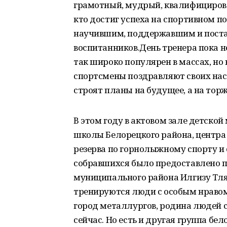
грамотный, мудрый, квалифицирова
кто достиг успеха на спортивном п
научившим, поддержавшим и поста
воспитанников.День тренера пока 
так широко популярен в массах, но 
спортсмены поздравляют своих на
строят планы на будущее, а на тор
В этом году в актовом зале детско
школы Белорецкого района, центра
резерва по горнолыжному спорту и
собравшихся было предоставлено 
муниципального района Илгизу Тляу
тренируются люди с особым нравом.
город металлургов, родина людей 
сейчас. Но есть и другая группа бе