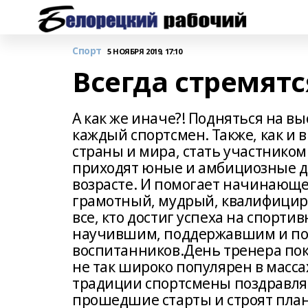
Спорт
5 НОЯБРЯ 2019, 17:10
Всегда стремят
А как же иначе?! Подняться на в
каждый спортсмен. Также, как и 
страны и мира, стать участником
приходят юные и амбициозные 
возрасте. И помогает начинающем
грамотный, мудрый, квалифицир
все, кто достиг успеха на спорт
научившим, поддержавшим и по
воспитанников.День тренера пок
не так широко популярен в массах
традиции спортсмены поздравля
прошедшие старты и строят план