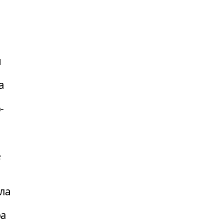
и
а
-
е
ла
ра