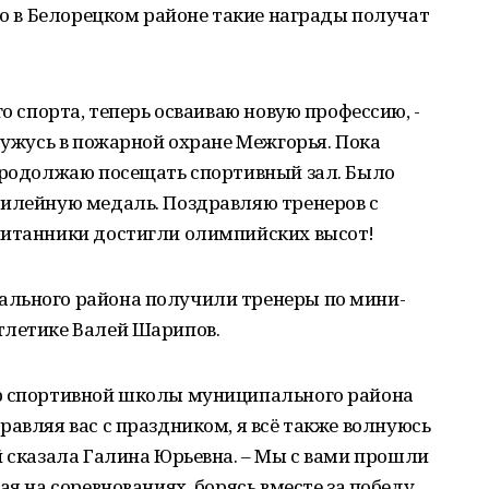
его в Белорецком районе такие награды получат
го спорта, теперь осваиваю новую профессию, -
тружусь в пожарной охране Межгорья. Пока
 продолжаю посещать спортивный зал. Было
билейную медаль. Поздравляю тренеров с
питанники достигли олимпийских высот!
ального района получили тренеры по мини-
тлетике Валей Шарипов.
ор спортивной школы муниципального района
равляя вас с праздником, я всё также волнуюсь
й сказала Галина Юрьевна. – Мы с вами прошли
ая на соревнованиях, борясь вместе за победу,