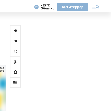
+25 °С
Антитеррор
Облачно