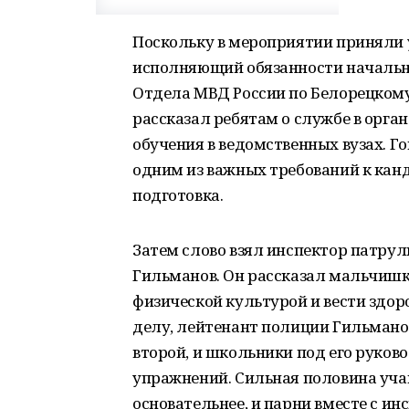
Поскольку в мероприятии приняли 
исполняющий обязанности начальни
Отдела МВД России по Белорецком
рассказал ребятам о службе в орга
обучения в ведомственных вузах. Го
одним из важных требований к кан
подготовка.
Затем слово взял инспектор патру
Гильманов. Он рассказал мальчишк
физической культурой и вести здор
делу, лейтенант полиции Гильманов
второй, и школьники под его руко
упражнений. Сильная половина уч
основательнее, и парни вместе с и