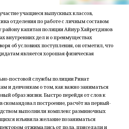
участие учащиеся выпускных классов,
ка отделения по работе с личным составом
у району капитан полиции Айнур Хайретдинов
нах внутренних дел и о преимуществах
воря об условиях поступления, он отметил, что
дидатам является хорошая физическая
льно-постовой службы полиции Ринат
ам и девчонкам о том, как важно заниматься
овый образ жизни. Быстро перейдя от слов к
 скомандовал построение, расчёт на первый-
водством выполнили комплекс разминочных
ащихся изъявила желание позаниматься
нспектором отжимались от пола, приседали и