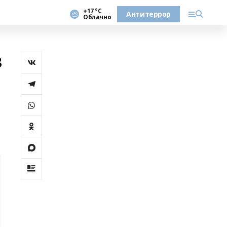
+17 °С
Антитеррор
Облачно
в