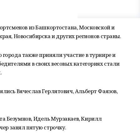
портсменов из Башкортостана, Московской и
края, Новосибирска и других регионов страны.
 города также приняли участие в турнире и
бедителями в своих весовых категориях стали
.
ялись Вячеслав Герлятович, Альберт Фаязов,
а Безумнов, Идель Мурзакаев, Кирилл
чер занял пятую строчку.