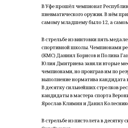
В Уфе прошёл чемпионат Республик
пневматического оружия. В нём при
самому младшему было 12, а самом
В стрельбе из винтовки пять медал
спортивной школы. Чемпионами ре
(КМС) Даниил Борисов и Полина Га
Юлия Дмитриева заняли вторые мес
чемпионами, но проиграв им по рез
выполнение норматива кандидата в 
В десятку сильнейших стрелков ре
кандидаты в мастера спорта Верони
Ярослав Климин и Данил Колеснико
В стрельбе из пистолета в десятк