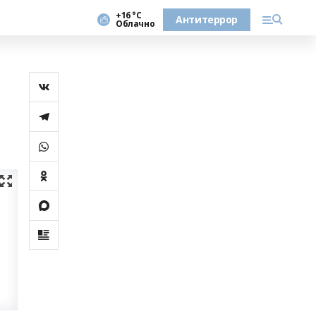
+16 °С
Антитеррор
Облачно