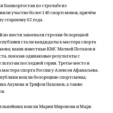
и Башкортостан по стрельбе из
няли участие более 140 спортсменов, причём
у старшему 62 года.
ей из шести завоевали стрелки белорецкой
спублики стали кандидаты в мастера спорта
наева; наши известные КМС Матвей Потапов и
та, показав одинаковые результаты с
ультатам последней серии. Третье место и
мастера спорта России у Алексея Афанасьева.
спублики вошли белорецкие спортсмены,
ка Ахунова и Трифон Пахомов, а также
в.
у сильнейших вошли Мария Миронова и Марк