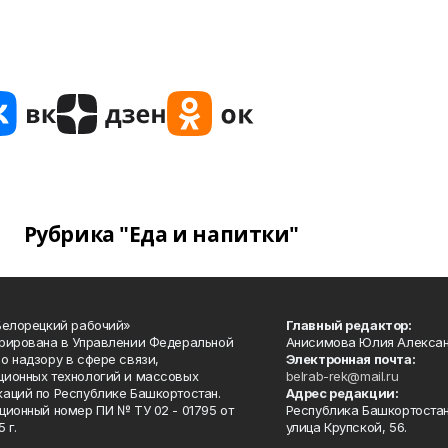
Рубрика "Еда и напитки"
Белорецкий рабочий»
Главный редактор:
рирована в Управлении Федеральной
Анисимова Юлия Алекса
о надзору в сфере связи,
Электронная почта:
ионных технологий и массовых
belrab-rek@mail.ru
аций по Республике Башкортостан.
Адрес редакции:
ционный номер ПИ № ТУ 02 - 01795 от
Республика Башкортостан
 г.
улица Крупской, 56.