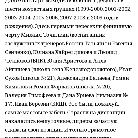
Далее на старт выходили юноши и девушки в
шести возрастных группах (1999-2000, 2001-2002,
2003-2004, 2005-2006, 2007-2008 и 2009 годов
рождения). Здесь первыми пересекли финишную
черту Михаил Точилкин (воспитанник
заслуженных тренеров России Татьяны и Евгения
Сенченко), Юлиана Хайретдинова и Леонид
Челноков (БПК), Юлия Аристова и Алла
Айгишева (школа села Железнодорожного), Иван
Сухов (школа № 21), Александра Балаева, Роман
Камалов и Роман Фарвазов (школа № 20),
Валерия Тимофеева и Дана Урцева (гимназия №
17), Иван Березин (БКШ). Это были, пожалуй,
самые массовые забеги. Страсти на дистанции
накалялись нешуточные, лидеры зачастую
сдавали свои позиции. И только грамотное