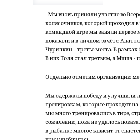
- Мы вновь приняли участие во Все
колясочников, который проходил в 
командной игре мы заняли первое м
показали и в личном зачёте: Анато
Чурилкин – третье места. В рамках
В них Толя стал третьим, а Миша - 
Отдельно отметим организацию мер
Мы одержали победу и улучшили л
тренировкам, которые проходят на 
мы много тренировались в тире, ст
сожалению, пока не удалось показат
в рыбалке многое зависит от снасте
нам улыбнулась.