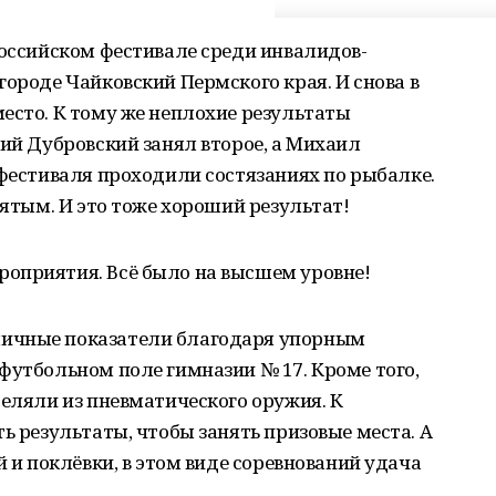
российском фестивале среди инвалидов-
городе Чайковский Пермского края. И снова в
есто. К тому же неплохие результаты
лий Дубровский занял второе, а Михаил
 фестиваля проходили состязаниях по рыбалке.
пятым. И это тоже хороший результат!
оприятия. Всё было на высшем уровне!
ичные показатели благодаря упорным
футбольном поле гимназии № 17. Кроме того,
реляли из пневматического оружия. К
ь результаты, чтобы занять призовые места. А
й и поклёвки, в этом виде соревнований удача