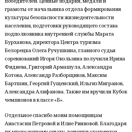
победителей. Ценные подарки, медали и
грамоты от начальника отдела формирования
культуры безопасности жизнедеятельности
населения, подготовки руководящего состава
подполковника внутренней службы Марата
Бурханова, директора Центра туризма
Белорецка Олега Ручушкина, главного судьи
соревнований Игоря Окользина получили Ирина
Фидиева, Григорий Армашула, Александра
Котова, Александр Разборщиков, Максим
Бартшин, Георгий Гущенский, Ильгиз Мигранов,
Александра Алифанова. Также им вручили Кубок
чемпионов в классе «Б».
Отдельное спасибо моим помощницам
Анастасии Петровой и Илие Рияновой. Благодаря
их многолетнему опыту, девушки становятся