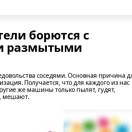
тели борются с
и размытыми
недовольства соседями. Основная причина д
зация. Получается, что для каждого из нас
ругие же машины только пылят, гудят,
, мешают.