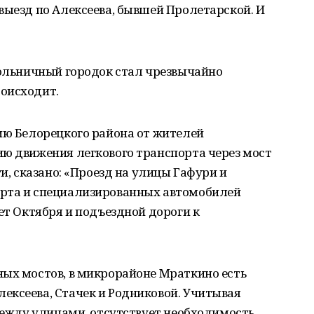
выезд по Алексеева, бывшей Пролетарской. И
Больничный городок стал чрезвычайно
оисходит.
ию Белорецкого района от жителей
ию движения легкового транспорта через мост
ти, сказано: «Проезд на улицы Гафури и
орта и специализированных автомобилей
ет Октября и подъездной дороги к
ных мостов, в микрорайоне Мраткино есть
ексеева, Стачек и Родниковой. Учитывая
 между улицами, отсутствует необходимость