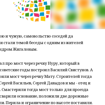
ою и чужую, самовольство соседей да
и стали темой беседы с одним из жителей
андром Жигаловым.
итал про мост через речку Нуру, который в
советские годы построил Василий Свистунов. А
оили мост через речку Мату. Строителей тогда
ергей Васильев, Сергей Давыдов и мы - отец и
. Смастерили тогда мост только для проезда
 сварили основание, положили две дорожные
и. Перила и ограничение по высоте поставили.