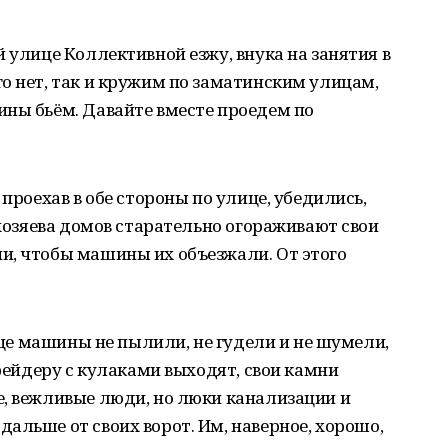
 улице Коллективной езжу, внука на занятия в
о нет, так и кружим по заматинским улицам,
ины бьём. Давайте вместе проедем по
 проехав в обе стороны по улице, убедились,
 хозяева домов старательно огораживают свои
и, чтобы машины их объезжали. От этого
лице машины не пылили, не гудели и не шумели,
грейдеру с кулаками выходят, свои камни
е, вежливые люди, но люки канализации и
альше от своих ворот. Им, наверное, хорошо,