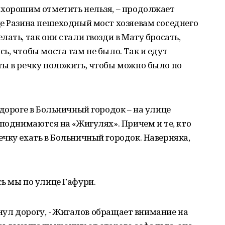
 хорошим отметить нельзя, – продолжает
е Разина пешеходный мост хозяевам соседнего
ать, так они стали гвозди в Мату бросать,
ь, чтобы моста там не было. Так и едут
ты в речку положить, чтобы можно было по
 дороге в Больничный городок – на улице
 поднимаются на «Жигулях». Причем и те, кто
чку ехать в Больничный городок. Наверняка,
ь мы по улице Гафури.
винул дорогу, - Жигалов обращает внимание на