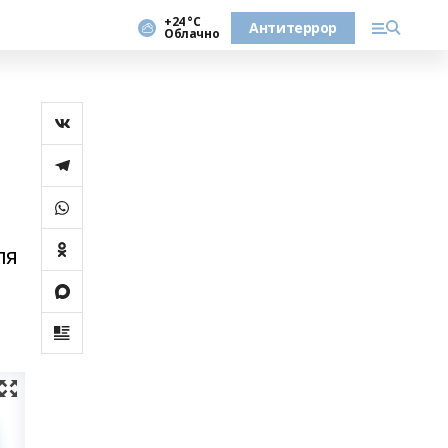
+24 °С
Антитеррор
Облачно
ля