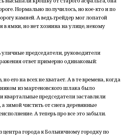
есь высыпали крошку от старого асфальта, она
ороге. Нормально получилось, но кое-кто и по
орогу камней. А ведь грейдер мог лопатой
 в ямки, но нет хозяина на улице, некому
ть уличные председатели, руководители
зражения ответ примерно одинаковый:
но его на всех не хватает. А в те времена, когда
жником из мартеновского шлака было
и квартальные председатели заставляли
 а зимой чистить от снега деревянные
исполнение. А теперь про все это забыли.
из центра города к Больничному городку по