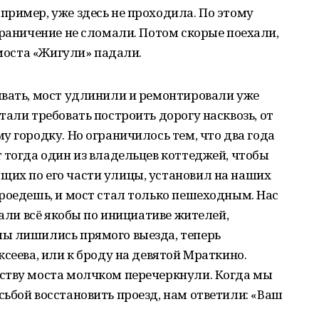
ример, уже здесь не проходила. По этому
граничение не сломали. Потом скорые поехали,
 моста «Жигули» падали.
ывать, мост удлинили и ремонтировали уже
тали требовать построить дорогу насквозь, от
у городку. Но ограничилось тем, что два года
 тогда один из владельцев коттеджей, чтобы
их по его части улицы, установил на наших
роедешь, и мост стал только пешеходным. Нас
лали всё якобы по инициативе жителей,
ы лишились прямого выезда, теперь
сеева, или к броду на девятой Мраткино.
ству моста молчком перечеркнули. Когда мы
ьбой восстановить проезд, нам ответили: «Ваш