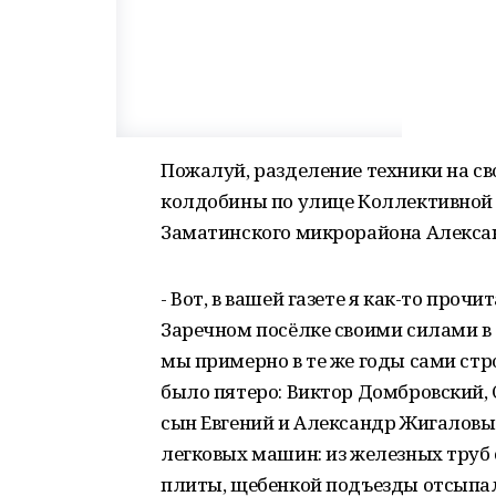
Пожалуй, разделение техники на св
колдобины по улице Коллективной 
Заматинского микрорайона Алекс
- Вот, в вашей газете я как-то проч
Заречном посёлке своими силами в 
мы примерно в те же годы сами стр
было пятеро: Виктор Домбровский, С
сын Евгений и Александр Жигаловы
легковых машин: из железных труб
плиты, щебенкой подъезды отсыпал