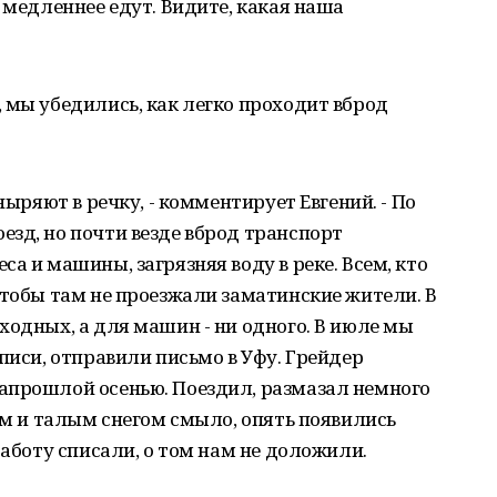
 медленнее едут. Видите, какая наша
 мы убедились, как легко проходит вброд
ныряют в речку, - комментирует Евгений. - По
зд, но почти везде вброд транспорт
а и машины, загрязняя воду в реке. Всем, кто
чтобы там не проезжали заматинские жители. В
ходных, а для машин - ни одного. В июле мы
писи, отправили письмо в Уфу. Грейдер
апрошлой осенью. Поездил, размазал немного
дем и талым снегом смыло, опять появились
работу списали, о том нам не доложили.