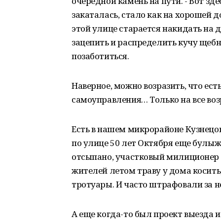
очередной камень на пути. - Вот зд
закаталась, стало как на хорошей д
этой улице старается накидать на д
зацепить и распределить кучу щебня
позаботиться.
Наверное, можно возразить, что ес
самоуправления… Только на все во
Есть в нашем микрорайоне Кузнецов, 
по улице 50 лет Октября еще булы
отсыпано, участковый милиционер 
жителей летом траву у дома косить,
тротуары. И часто штрафовали за не
А еще когда-то был проект выезда 