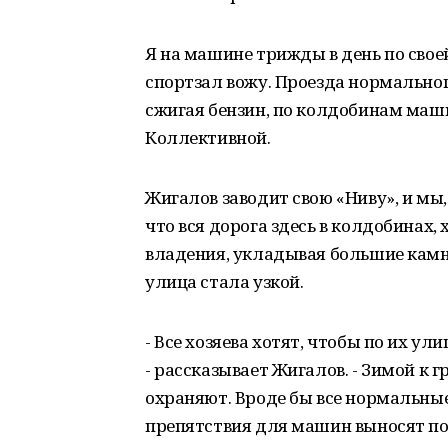
Я на машине трижды в день по своей
спортзал вожу. Проезда нормальног
сжигая бензин, по колдобинам маш
Коллективной.
Жигалов заводит свою «Ниву», и мы,
что вся дорога здесь в колдобинах,
владения, укладывая большие камн
улица стала узкой.
- Все хозяева хотят, чтобы по их у
- рассказывает Жигалов. - Зимой к 
охраняют. Вроде бы все нормальны
препятствия для машин выносят под