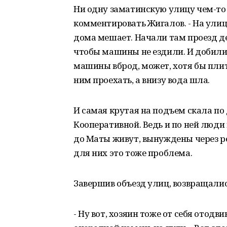
Ни одну заматинскую улицу чем-то
комментировать Жигалов. - На улиц
дома мешает. Начали там проезд дел
чтобы машины не ездили. И добилис
машины вброд, может, хотя бы пли
ним проехать, а внизу вода шла.
И самая крутая на подъем скала по
Кооперативной. Ведь и по ней люди
до Маты живут, вынуждены через ре
для них это тоже проблема.
Завершив объезд улиц, возвращалис
- Ну вот, хозяин тоже от себя отод