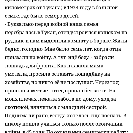
километрах от Тукана) в 1934 году в большой
семье, где было семеро детей.
- Буквально перед войной наша семья
перебралась в Тукан, отец устроился конюхом на
рудник, и нам выделили комнату в бараке. Жили
бедно, голодно. Мне было семь лет, когда отца
призвали на войну. А тут ещё беда - забрали
лошадь для фронта. Как плакала мама,
умоляла, просила оставить лошадёнку на
хозяйстве, но никто её не послушал. Через год
пришло известие – отец пропал без вести. На
моих плечах лежала забота по дому, уход за
скотиной, нянчиться с младшей сестрой.
Поднимали рано, всегда хотелось еще поспать. В
школу пошла учиться только после окончании
войны, в 45 году. По окончании семилетки работу