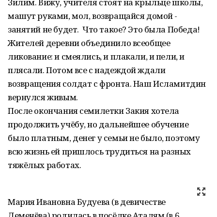
Зилим. Вижу, учителя стоят на крыльце школы,
машут руками, мол, возвращайся домой -
занятий не будет. Что такое? Это была Победа!
Жителей деревни объединило всеобщее
ликование: и смеялись, и плакали, и пели, и
плясали. Потом все с надеждой ждали
возвращения солдат с фронта. Наш Исламитдин
вернулся живым.
После окончания семилетки Закия хотела
продолжить учёбу, но дальнейшее обучение
было платным, денег у семьи не было, поэтому
всю жизнь ей пришлось трудиться на разных
тяжёлых работах.
Мария Ивановна Будуева (в девичестве
Деменёва) родилась в посёлке Аталям (в 6