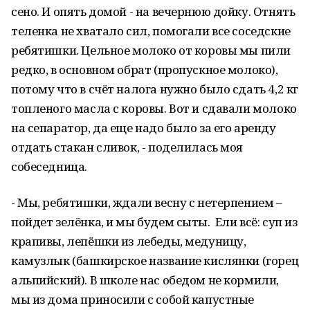
сено. И опять домой - на вечернюю дойку. Отнять
теленка не хватало сил, помогали все соседские
ребятишки. Цельное молоко от коровы мы пили
редко, в основном обрат (пропускное молоко),
потому что в счёт налога нужно было сдать 4,2 кг
топленого масла с коровы. Вот и сдавали молоко
на сепаратор, да еще надо было за его аренду
отдать стакан сливок, - поделилась моя
собеседница.
- Мы, ребятишки, ждали весну с нетерпением –
пойдет зелёнка, и мы будем сыты. Ели всё: суп из
крапивы, лепёшки из лебеды, медуницу,
камузлык (башкирское название кислянки (горец
альпийский). В школе нас обедом не кормили,
мы из дома приносили с собой капустные