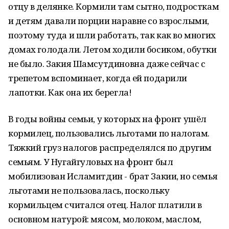
отцу в делянке. Кормили там сытно, подросткам
и детям давали порции наравне со взрослыми,
поэтому туда и шли работать, так как во многих
домах голодали. Летом ходили босиком, обутки
не было. Закия Шамсутдиновна даже сейчас с
трепетом вспоминает, когда ей подарили
лапотки. Как она их берегла!
В годы войны семьи, у которых на фронт ушёл
кормилец, пользовались льготами по налогам.
Тяжкий груз налогов распределялся по другим
семьям. У Нугайгуловых на фронт был
мобилизован Исламитдин - брат Закии, но семья
льготами не пользовалась, поскольку
кормильцем считался отец. Налог платили в
основном натурой: мясом, молоком, маслом,