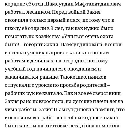
кордоне её отец Шамсутдин Мифтахитдинович
работал лесником. Перед войной Закия
окончила только первый класс, потому что в
школу её отдали в 9 лет, так как нужно было
помогать по хозяйству. «Учиться очень охота
было! – говорит Закия Шамсутдинована. Весной
и осенью учеников привлекали к сезонным
работам в делянках, на огородах, поэтому
учебный год начинался с опозданием и
заканчивался раньше. Также школьников
отпускали с уроков по просьбе родителей –
рабочих рук не хватало. Как и все её сверстники,
Закия рано повзрослела, на детские плечи легла
уйма работы. Закия Шамсутдиновна помнит, что
в основном все работоспособные односельчане
были заняты на заготовке леса, и она помогала