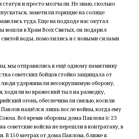
 статуи и просто молчали. Не знаю, сколько
пускаться, заметили горящие на солнце
равились туда. Еще на подходе нас окутал
ы вошли в Храм Всех Святых, он подарил
 святой воды, помолились и с новыми силами
опы, мы отправились к ещё одному памятнику
стка советских бойцов стойко защищала от
Эти люди удерживали несокрушимую оборону,
, ходили во вражеский тыл на разведку,
ийский огонь, обеспечивали связью, косили
в Павлов нашёлся лишь после войны, когда ему
Союза. Всё время обороны дома Павлова (с 23
ока советские войска не перешли в контратаку, в
 В 150 метрах от дома Павлова, ближе к