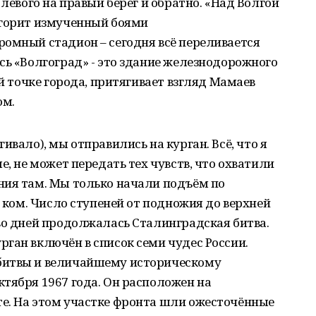
 левого на правый берег и обратно. «Над Волгой
 горит измученный боями
ромный стадион – сегодня всё переливается
сь «Волгоград» - это здание железнодорожного
ой точке города, притягивает взгляд Мамаев
ом.
ивало), мы отправились на курган. Всё, что я
е, не может передать тех чувств, что охватили
ния там. Мы только начали подъём по
я ком. Число ступеней от подножия до верхней
во дней продолжалась Сталинградская битва.
ган включён в список семи чудес России.
битвы и величайшему историческому
тября 1967 года. Он расположен на
е. На этом участке фронта шли ожесточённые