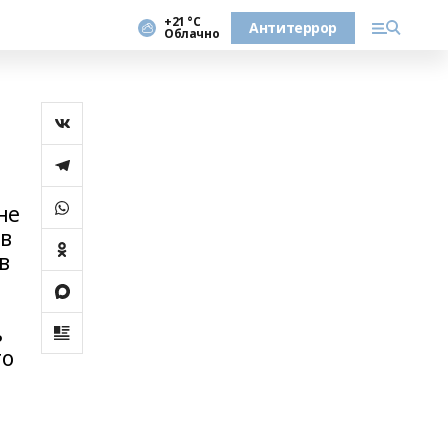
+21 °С
Антитеррор
Облачно
не
 в
в
ь
то