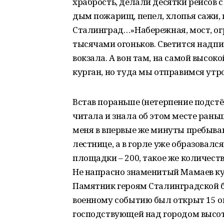
храбрость, делали десятки рейсов с
дым пожарищ, пепел, хлопья сажи,
Сталинград…»Набережная, мост, ог
тысячами огоньков. Светится надпи
вокзала. А вон там, на самой высок
курган, но туда мы отправимся утр
Встав пораньше (нетерпение подстёг
читала и знала об этом месте раньш
меня в впервые же минуты пребыва
лестнице, а в горле уже образовалс
площадки – 200, такое же количест
Не напрасно знаменитый Мамаев кур
Памятник героям Сталинградской 
военному событию был открыт 15 ок
господствующей над городом высот