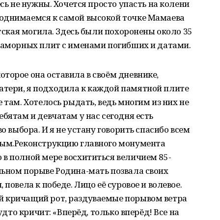
есь не нужны. Хочется просто упасть на колени
однимаемся к самой высокой точке Мамаева
атская могила. Здесь были похоронены около 35
мраморных плит с именами погибших и датами.
торое она оставила в своём дневнике,
тери, я подходила к каждой памятной плите
 там. Хотелось рыдать, ведь многим из них не
ебятам и девчатам у нас сегодня есть
о выбора. И я не устану говорить спасибо всем
вым.Реконструкцию главного монумента
в полной мере восхититься величием 85-
льном порыве Родина-мать позвала своих
повела к победе. Лицо её суровое и волевое.
й кричащий рот, раздуваемые порывом ветра
будто кричит: «Вперёд, только вперёд! Все на