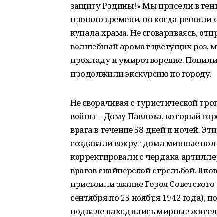
защиту Родины!» Мы присели в тени
прошло времени, но когда решили с
купала храма. Не сговариваясь, отп
волшебный аромат цветущих роз, м
прохладу и умиротворение. Попили
продолжили экскурсию по городу.
Не сворачивая с туристической тр
войны – Дому Павлова, который гор
врага в течение 58 дней и ночей. 
создавали вокруг дома минные поля
корректировали с чердака артиллер
врагов снайперской стрельбой. Яко
присвоили звание Героя Советского 
сентября по 25 ноября 1942 года), п
подвале находились мирные жители.