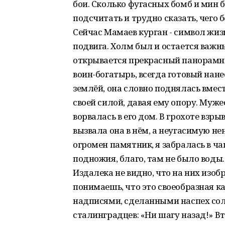
бои. Сколько фугасных бомб и мин 
подсчитать и трудно сказать, чего 
Сейчас Мамаев курган - символ жизн
подвига. Холм был и остается важ
открывается прекрасный панорамны
воин-богатырь, всегда готовый нане
землёй, она словно поднялась вмес
своей силой, давая ему опору. Муже
ворвалась в его дом. В грохоте взрыв
вызвала она в нём, а неугасимую не
огромен памятник, я забралась в ч
подножия, благо, там не было воды.
Издалека не видно, что на них изоб
понимаешь, что это своеобразная 
надписями, сделанными наспех солд
сталинградцев: «Ни шагу назад!» Вт