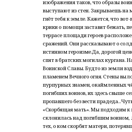
изображения таков, что образы вои
выступают из стен. Закрываешь на м
гнёт тебя к земле. Кажется, что во
крики о помощи заставят бежать, п
террасе площади героев располож
сражений. Они рассказывают о солд
истинном героизме.Да, дорогой цен
спят в братских могилах кургана. 
Воинской Славы. Будто из земли вз
пламенем Вечного огня. Стены выл
пурпурных знамен, окаймленных ч
погибших воинов, их здесь свыше 
пропавшего без вести прадеда...Чу
«Скорбящая мать». Мы подходим к н
склонилась над погибшим воином, л
тех, о ком скорбят матери, потеряв