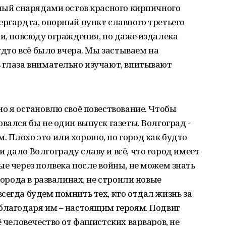
нный снарядами остов красного кирпичного
ергардта, опорный пункт славного третьего
ти, повсюду ограждения, но даже издалека
будто всё было вчера. Мы застываем на
ь глаза внимательно изучают, впитывают
но я остановлю своё повествование. Чтобы
вался бы не один выпуск газеты. Волгоград -
 Плохо это или хорошо, но город как будто
 дало Волгограду славу и всё, что город имеет
ые через полвека после войны, не можем знать
города в развалинах, не строили новые
сегда будем помнить тех, кто отдал жизнь за
благодаря им – настоящим героям. Подвиг
ё человечество от фашистских варваров, не