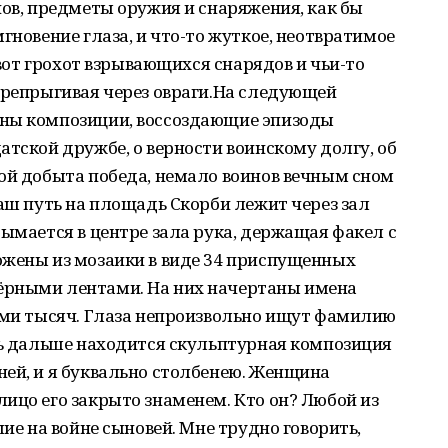
нов, предметы оружия и снаряжения, как бы
гновение глаза, и что-то жуткое, неотвратимое
т-вот грохот взрывающихся снарядов и чьи-то
ерепрыгивая через овраги.На следующей
ены композиции, воссоздающие эпизоды
атской дружбе, о верности воинскому долгу, об
ой добыта победа, немало воинов вечным сном
Наш путь на площадь Скорби лежит через зал
дымается в центре зала рука, держащая факел с
ожены из мозаики в виде 34 приспущенных
ёрными лентами. На них начертаны имена
семи тысяч. Глаза непроизвольно ищут фамилию
ть дальше находится скульптурная композиция
ей, и я буквально столбенею. Женщина
ицо его закрыто знаменем. Кто он? Любой из
шие на войне сыновей. Мне трудно говорить,