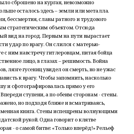
было сброшено на курган, невозможно
больше осталось здесь – земли или металла.
и, бессмертия, славы ратного и трудового
ным стратегическим объектом. Отсюда
й вид на город. Первым на пути вырастает
сти удар по врагу. Он слился с матерью-
те с ним навстречу гитлеровцам, питая бойца
ственное лицо, в глазах – решимость. Война
ов, лязге гусениц увидел он смерть, но не ужас
нависть к врагу. Чтобы запомнить, насколько
ашу и сфотографировалась прямо у его
 Впереди ступени, а по обеим сторонам - стены.
ражено, но подходя ближе и всматриваясь,
каменная книга. Стены испещрены волнующими
атской рукой. Одна говорит о клятве
орая - о самой битве: «Только вперёд!» Рельеф