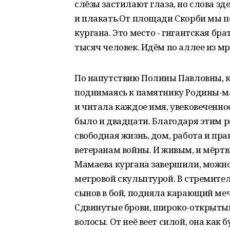
слёзы застилают глаза, но слова зд
и плакать.От площади Скорби мы п
кургана. Это место - гигантская бр
тысяч человек. Идём по аллее из 
По напутствию Полины Павловны, ко
поднимаясь к памятнику Родины-ма
и читала каждое имя, увековеченное
было и двадцати. Благодаря этим р
свободная жизнь, дом, работа и прав
ветеранам войны. И живым, и мёрт
Мамаева кургана завершили, можно 
метровой скульптурой. В стремите
сынов в бой, подняла карающий меч, 
Сдвинутые брови, широко-открыты
волосы. От неё веет силой, она как 