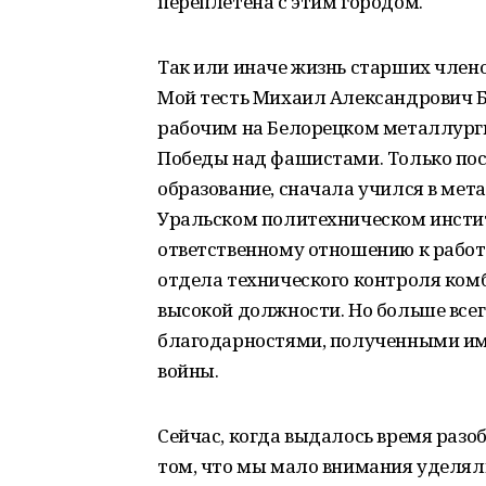
переплетена с этим городом.
Так или иначе жизнь старших члено
Мой тесть Михаил Александрович 
рабочим на Белорецком металлурги
Победы над фашистами. Только пос
образование, сначала учился в мета
Уральском политехническом инстит
ответственному отношению к рабо
отдела технического контроля комб
высокой должности. Но больше всег
благодарностями, полученными име
войны.
Сейчас, когда выдалось время разо
том, что мы мало внимания уделял