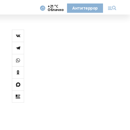
+21 °С
Антитеррор
Облачно