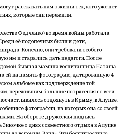
огут рассказать нам о жизни тех, кого уже нет
ытиях, которые они пережили.
честве Федченко) во время войны работала
 Среди её подопечных были и дети,
нграда. Конечно, они требовали особого
ую им и старались дать педагоги. После
я домой бывшая мамина воспитанница Наташа
ла ей на память фотографию, датированную 4
старом альбоме как подтверждение той
ям, пережившим большие потрясения со всей
 посчастливилось отдохнуть в Крыму, в Алупке.
особенные фотографии, на которых она со своей
ками. На обороте дружеская надпись,
ь Зиночке о днях совместного отдыха в Алупке.
ляни да вспомни. Ваня». Эти бесхитростные