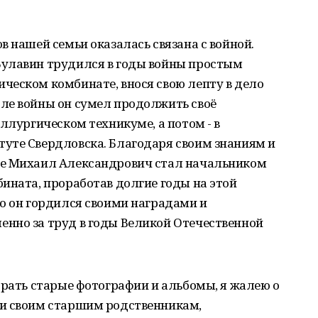
в нашей семьи оказалась связана с войной.
Булавин трудился в годы войны простым
ческом комбинате, внося свою лепту в дело
ле войны он сумел продолжить своё
ллургическом техникуме, а потом - в
уте Свердловска. Благодаря своим знаниям и
те Михаил Александрович стал начальником
ината, проработав долгие годы на этой
о он гордился своими наградами и
нно за труд в годы Великой Отечественной
брать старые фотографии и альбомы, я жалею о
и своим старшим родственникам,