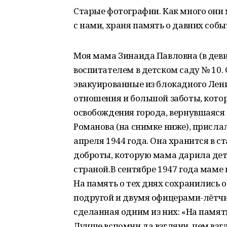
Старые фотографии. Как много они м
с нами, храня память о давних соб
Моя мама Зинаида Павловна (в деви
воспитателем в детском саду № 10.
эвакуированные из блокадного Лени
отношения и большой заботы, котор
освобождения города, вернувшаяс
Романова (на снимке ниже), присла
апреля 1944 года. Она хранится в 
доброты, которую мама дарила дет
страной.В сентябре 1947 года маме
На память о тех днях сохранились 
подругой и двумя офицерами-лётчи
сделанная одним из них: «На памят
Лучше вспомни да взгляни, чем взг