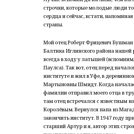
строчки, которые молодые люди то
сердца и сейчас, кстати, напоминая
страны.
Мой отец Роберт Фрицевич Бушман 
Балтика Иглинского района нашей 
всегда в ходу у латышей (вспомним
Паулса). Так вот, отец перед нача
институте и жил в Уфе, в деревянно
Мартыновны Шмидт. Когда началась
фамилии отправил моего отца в тру
там отец встречался с известным к
Королёвым. Вернулся папа из Магад
закончить институт. В 1947 году пр
старший Артур и я, автор этих стро