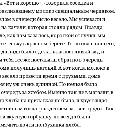
. «Вот и хорошо», - говорила соседка и
 разливавшему молоко специальным черпаком,
елом в очереди было весело. Мы успевали и
я на качели, которая стояла рядом. Правда,
ле, как нам казалось, короткой отлучки, мы
ётеньку в красном берете. То ли она сняла его,
огда надо было сделать жалостливый вид и
тебя все же поставили обратно в очередь.
дома получишь нагоняй. А вот когда молоко в
 весело провести время с друзьями, дома
дня ну уж очень длинной. Но нельзя было
очередь за хлебом. Именно так: не в магазин, в
го хлеба на прилавках не было, и хрустящая
остойным вознаграждением за твои труды. Так
 и вкусную горбушку, но всегда была
омячить почти полбуханки хлеба.