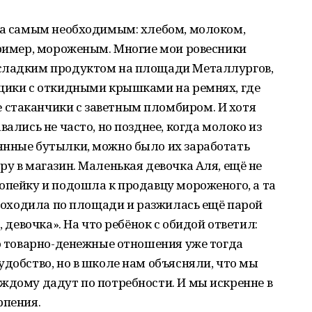
 за самым необходимым: хлебом, молоком,
пример, мороженым. Многие мои ровесники
 сладким продуктом на площади Металлургов,
ящики с откидными крышками на ремнях, где
стаканчики с заветным пломбиром. И хотя
вались не часто, но позднее, когда молоко из
янные бутылки, можно было их заработать
ру в магазин. Маленькая девочка Аля, ещё не
опейку и подошла к продавцу мороженого, а та
а походила по площади и разжилась ещё парой
, девочка». На что ребёнок с обидой ответил:
то товарно-денежные отношения уже тогда
удобство, но в школе нам объясняли, что мы
ждому дадут по потребности. И мы искренне в
рпения.