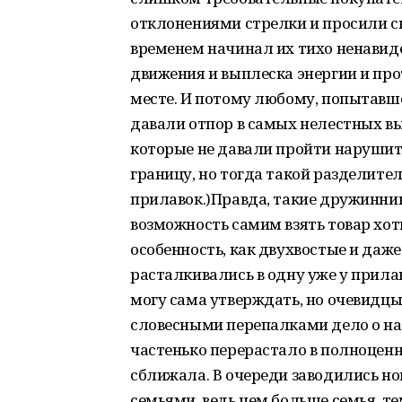
отклонениями стрелки и просили сн
временем начинал их тихо ненавиде
движения и выплеска энергии и про
месте. И потому любому, попытавше
давали отпор в самых нелестных в
которые не давали пройти нарушител
границу, но тогда такой разделите
прилавок.)Правда, такие дружинник
возможность самим взять товар хот
особенность, как двухвостые и даже
расталкивались в одну уже у прилавк
могу сама утверждать, но очевидцы
словесными перепалками дело о на
частенько перерастало в полноценн
сближала. В очереди заводились но
семьями, ведь чем больше семья, т