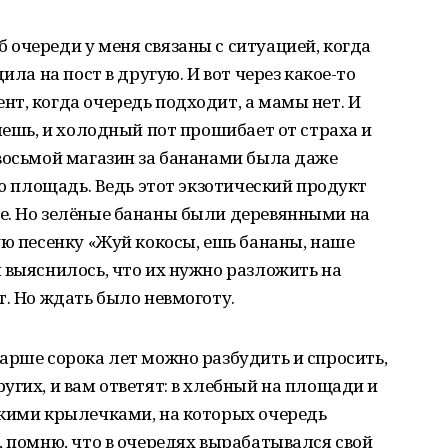
очереди у меня связаны с ситуацией, когда
ила на пост в другую. И вот через какое-то
т, когда очередь подходит, а мамы нет. И
яешь, и холодный пот прошибает от страха и
восьмой магазин за бананами была даже
сю площадь. Ведь этот экзотический продукт
е. Но зелёные бананы были деревянными на
ую песенку «Жуй кокосы, ешь бананы, наше
 выяснилось, что их нужно разложить на
т. Но ждать было невмоготу.
арше сорока лет можно разбудить и спросить,
угих, и вам ответят: в хлебный на площади и
окими крылечками, на которых очередь
, помню, что в очередях вырабатывался свой