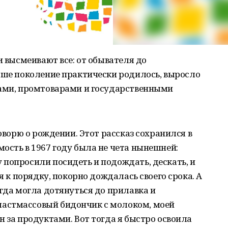
и высмеивают все: от обывателя до
аше поколение практически родилось, выросло
тами, промтоварами и государственными
говорю о рождении. Этот рассказ сохранился в
ость в 1967 году была не чета нынешней:
попросили посидеть и подождать, дескать, и
я к порядку, покорно дождалась своего срока. А
огда могла дотянуться до прилавка и
астмассовый бидончик с молоком, моей
н за продуктами. Вот тогда я быстро освоила