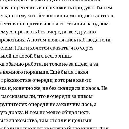
ова перевесить и переложить продукт. Ты тем
ть, потому что беспокойная молодость хотела
тестовала против часового стояния на одном
муся пролезть без очереди, все дружно
ыражениях. А потом появлялись наблюдатели,
ям. (Так и хочется сказать, что через
льной полосой был всего лишь
и обычно работали тоже не за идею, а за
ь немного пораньше. Ещё была такая
 трёххвостые очереди, которые как-то
а и, конечно же, не без скандала и хаоса. Не
 рассказывали, что в очереди за пивом
рушителях очереди не заканчивалось, а
ую драку. И тем не менее общая цель
вые знакомства, там стояли и целыми
ем больше продуктов можно было купить. Так