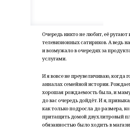
Очередь никто не любит, её ругают 
телевизионных сатириков. А ведь н
и возмужало в очередях за продук
услугами.
И я вовсе не преувеличиваю, когда 
анналах семейной истории. Рождаем
хорошая рождаемость была, и маму 
до вас очередь дойдёт. И я, привыка
как только подросла до размера, к
притащить домой двухлитровый пл
обязанностью было ходить в магази