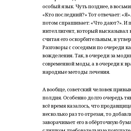
особый язык. Чуть позднее, в вось
«Кто последний?» Тот отвечает: «Я»
потом спрашивает: «Что дают?». И 
интеллигент, который высказывал 
считая его оскорбительным, и утвер
Разговоры с соседями по очереди 
вожделения. Так, в очереди за мод
современной моды, а в очереди к в
народные методы лечения.
А вообще, советский человек привык
полдня. Особенно долго очередь тян
всё время казалось, что продавщиц
несколько раз то отрезая, то добав
заворачивает его в обёрточную бума
слишком требовательные покупате