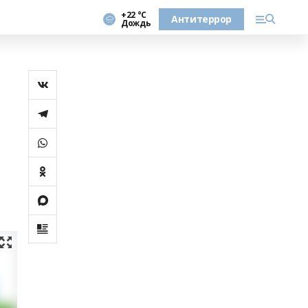
+22 °С
Антитеррор
Дождь