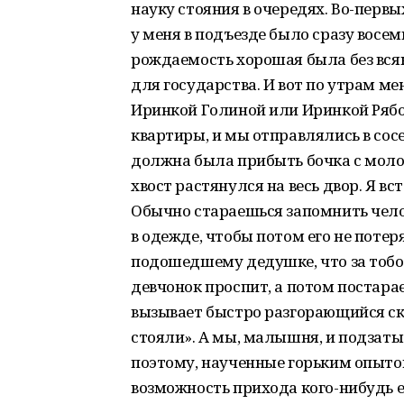
науку стояния в очередях. Во-перв
у меня в подъезде было сразу восе
рождаемость хорошая была без всяки
для государства. И вот по утрам ме
Иринкой Голиной или Иринкой Рябово
квартиры, и мы отправлялись в сосе
должна была прибыть бочка с молоком
хвост растянулся на весь двор. Я в
Обычно стараешься запомнить чело
в одежде, чтобы потом его не потер
подошедшему дедушке, что за тобой 
девчонок проспит, а потом постарае
вызывает быстро разгорающийся ска
стояли». А мы, малышня, и подзаты
поэтому, наученные горьким опыто
возможность прихода кого-нибудь е