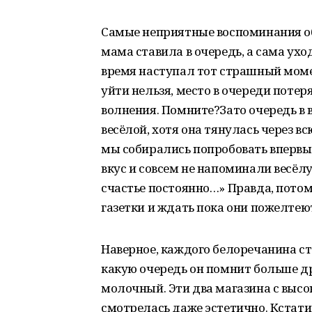
Самые неприятные воспоминания об 
мама ставила в очередь, а сама уход
время наступал тот страшный момен
уйти нельзя, место в очереди потер
волнения. Помните?Зато очередь в 
весёлой, хотя она тянулась через в
мы собирались попробовать впервы
вкус и совсем не напоминали весёл
счастье постоянно…» Правда, потом
газетки и ждать пока они пожелтею
Наверное, каждого белоречанина ст
какую очередь он помнит больше др
молочный. Эти два магазина с выс
смотрелась даже эстетично. Кстати