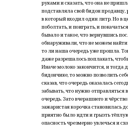
руками и сказать, что она не пришла
подставляла свой бидон продавцу,
в который входил один литр. Но в ц
поболтать, и поиграть, и покачатьс
бывало и такое, что вернувшись пос
обнаруживали, что не можем найти т
то ли наша очередь уже прошла. Т
даже разрешалось поплакать, чтобы 
Иначе молоко закончится, и тогда 
бидончике, то можно позволить себе
сказав, что очередь оказалась сего
забывать, что нужно отправляться в 
очередь. Зато вчерашнего и чёрство
зажаристая корочка становилась д
приятно было идти и грызть тёплую
опасность чрезмерно увлечься и сх