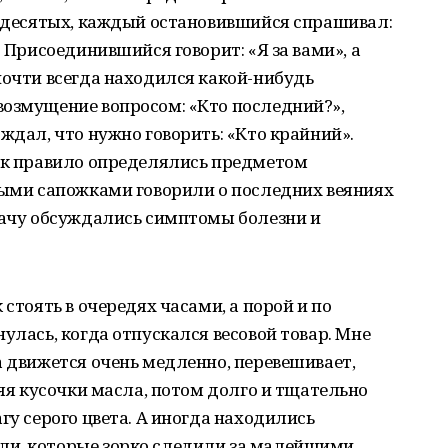
мидесятых, каждый остановившийся спрашивал:
. Присоединившийся говорит: «Я за вами», а
почти всегда находился какой-нибудь
возмущение вопросом: «Кто последний?»,
ждал, что нужно говорить: «Кто крайний».
как правило определялись предметом
ными сапожками говорили о последних веяниях
рачу обсуждались симптомы болезни и
 стоять в очередях часами, а порой и по
улась, когда отпускался весовой товар. Мне
а движется очень медленно, перевешивает,
ляя кусочки масла, потом долго и тщательно
гу серого цвета. А иногда находились
ли, которые зорко следили за малейшими