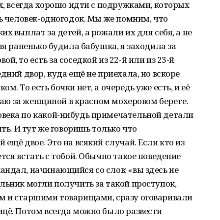
ых, всегда хорошо идти с подружками, которых
мь человек-одногодок. Мы же помним, что
х выплат за детей, а рожали их для себя, а не
ня раненько будила бабушка, я заходила за
й, то есть за соседкой из 22-й или из 23-й
дний двор, куда ещё не приехала, но вскоре
. То есть бочки нет, а очередь уже есть, и её
стаю за женщиной в красном мохеровом берете.
века по какой-нибудь примечательной детали
ять. И тут же говоришь только что
ещё двое. Это на всякий случай. Если кто из
тся встать с тобой. Обычно такое поведение
ндал, начинающийся со слов: «вы здесь не
льник могли получить за такой проступок,
м и старшими товарищами, сразу оговаривали
щё. Потом всегда можно было развести