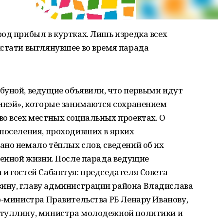
од прибыл в куртках. Лишь изредка всех
кстати выглянувшее во время парада
буной, ведущие объявили, что первыми идут
 инэй», которые занимаются сохранением
о всех местных социальных проектах. О
 поселения, проходивших в ярких
но немало тёплых слов, сведений об их
венной жизни. После парада ведущие
и гостей Сабантуя: председателя Совета
ину, главу администрации района Владислава
р-министра Правительства РБ Ленару Иванову,
атуллину, министра молодежной политики и