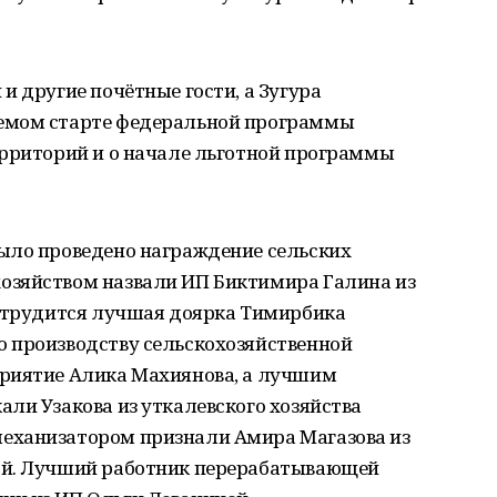
и другие почётные гости, а Зугура
емом старте федеральной программы
ерриторий и о начале льготной программы
ыло проведено награждение сельских
озяйством назвали ИП Биктимира Галина из
е трудится лучшая доярка Тимирбика
 производству сельскохозяйственной
приятие Алика Махиянова, а лучшим
ли Узакова из уткалевского хозяйства
еханизатором признали Амира Магазова из
ой. Лучший работник перерабатывающей