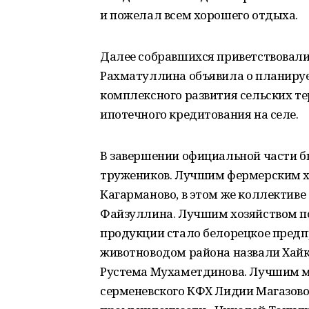
и пожелал всем хорошего отдыха.
Далее собравшихся приветствовали 
Рахматуллина объявила о планиру
комплексного развития сельских т
ипотечного кредитования на селе.
В завершении официальной части б
тружеников. Лучшим фермерским х
Кагарманово, в этом же коллектив
Файзуллина. Лучшим хозяйством по
продукции стало белорецкое пред
животноводом района назвали Хайка
Рустема Мухаметдинова. Лучшим м
серменевского КФХ Лидии Магазов