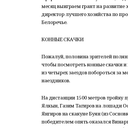
месяц выиграем грант на развитие э
директор лучшего хозяйства по про
Белоречье.
КОННЫЕ СКАЧКИ
Пожалуй, половина зрителей поляны
чтобы посмотреть конные скачки и 
из четырех заездов побороться за м
наездников.
На дистанции 1500 метров тройку п
Ялкын, Газим Тагиров на лошади Ос
Янгиров на скакуне Буян (из Сосновк
победителем опять оказался Винари