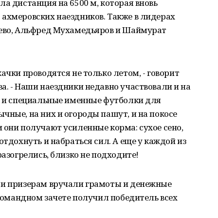
ла дистанция на 6500 м, которая вновь
 ахмеровских наездников. Также в лидерах
еево, Альфред Мухамедьяров и Шаймурат
ачки проводятся не только летом, - говорит
а. - Наши наездники недавно участвовали и на
мы и специальные именные футболки для
чные, на них и огороды пашут, и на покосе
 они получают усиленные корма: сухое сено,
отдохнуть и набраться сил. А еще у каждой из
разогрелись, близко не подходите!
 и призерам вручали грамоты и денежные
 командном зачете получил победитель всех