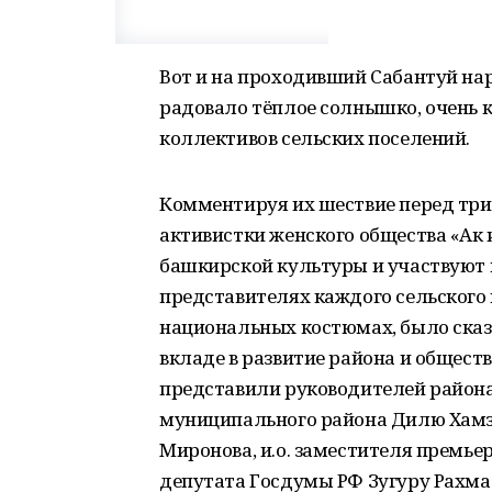
Вот и на проходивший Сабантуй нар
радовало тёплое солнышко, очень 
коллективов сельских поселений.
Комментируя их шествие перед три
активистки женского общества «Ак
башкирской культуры и участвуют в
представителях каждого сельского
национальных костюмах, было сказа
вкладе в развитие района и общест
представили руководителей района 
муниципального района Дилю Хамз
Миронова, и.о. заместителя премье
депутата Госдумы РФ Зугуру Рахм