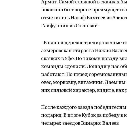
Армат. Самой сложной в скачках бы
показала бесспорное преимущество
отметились Назиф Бахтеев из Азик
Гайфуллин из Сосновки.
- В нашей деревне тренировочные ск
ахмеровская староста Нажия Валеев
скачках в Уфе. По такому поводу 
команды сделали. Лошади у нас обы
работают. Но перед соревнованиями
овес, морковку, витамины. Даем им 
них сильный характер, видите, как 
После каждого заезда победителям
подарки. В итоге Кубок за победу в
четырех заездов Винарис Валеев.