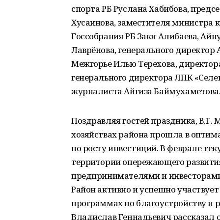
спорта РБ Руслана Хабибова, пред
Хусаинова, заместителя министра 
Госсобрания РБ Заки Алибаева, Айн
Лаврёнова, генерального директор 
Межгорье Илью Терехова, директор
генерального директора ЛПК «Селе
журналиста Айгиза Баймухаметова
Поздравляя гостей праздника, В.Г. 
хозяйствах района прошла в оптим
по росту инвестиций. В феврале те
территории опережающего развития
предпринимателями и инвесторами
Район активно и успешно участвует
программах по благоустройству и р
Владислав Геннадьевич рассказал о