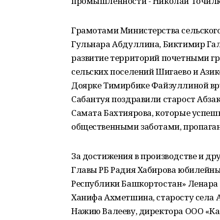
промышленности - Николай Точилк
Грамотами Министерства сельског
Гульнара Абдуллина, Биктимир Гали
развитие территорий почетными г
сельских поселений Шигаево и Азик
Доярке Тимирбике Файзуллиной вру
Сабантуя поздравили старост Абзак
Самата Бахтиярова, которые успешн
общественными заботами, пропаган
За достижения в производстве и др
Главы РБ Радия Хабирова юбилейны
Республики Башкортостан» Ленара 
Ханифа Ахметшина, старосту села 
Нажию Валееву, директора ООО «Каг