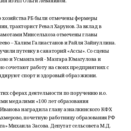
ин из ИП Ольги Леваниной.
о хозяйства РБ были отмечены фермеры
н, тракторист Ревал Харунов. За вклад в
рамотами Минсельхоза отмечены главы
еево – Халим Галиастанов и Райля Зайнуллина.
чили путевку в санаторий «Ассы». Со сцены
ово и Усмангалей - Мазгара Юмагулова и
о сочетают работу на своих предприятиях с
дируют спорт и здоровый образ жизни.
угих сферах деятельности по поручению и.о.
ми медалями «100 лет образования
Иванова наградила главу азналкинского КФХ
Ахмерово, почетную работницу образования РФ
а» Михаила Засова. Депутат сельсовета М.Д.