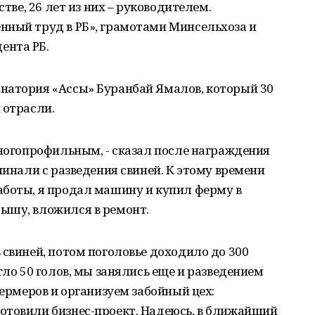
стве, 26 лет из них – руководителем.
нный труд в РБ», грамотами Минсельхоза и
ента РБ.
натория «Ассы» Буранбай Ямалов, который 30
 отрасли.
многопрофильным, - сказал после награждения
чинали с разведения свиней. К этому времени
аботы, я продал машину и купил ферму в
ышу, вложился в ремонт.
 свиней, потом поголовье доходило до 300
гло 50 голов, мы занялись еще и разведением
фермеров и организуем забойный цех:
отовили бизнес-проект. Надеюсь, в ближайший