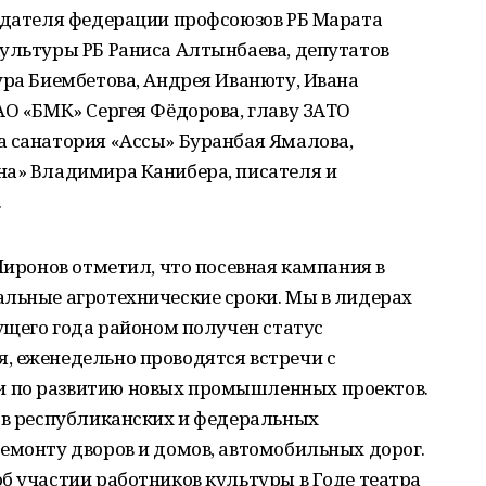
седателя федерации профсоюзов РБ Марата
культуры РБ Раниса Алтынбаева, депутатов
ура Биембетова, Андрея Иванюту, Ивана
АО «БМК» Сергея Фёдорова, главу ЗАТО
а санатория «Ассы» Буранбая Ямалова,
на» Владимира Канибера, писателя и
.
Миронов отметил, что посевная кампания в
альные агротехнические сроки. Мы в лидерах
кущего года районом получен статус
, еженедельно проводятся встречи с
 по развитию новых промышленных проектов.
 в республиканских и федеральных
емонту дворов и домов, автомобильных дорог.
б участии работников культуры в Годе театра