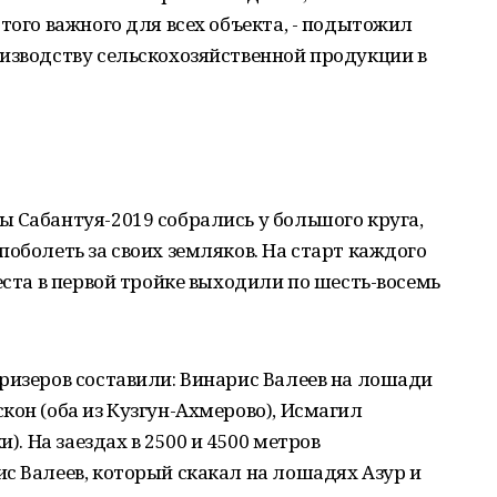
того важного для всех объекта, - подытожил
изводству сельскохозяйственной продукции в
 Сабантуя-2019 собрались у большого круга,
поболеть за своих земляков. На старт каждого
еста в первой тройке выходили по шесть-восемь
ризеров составили: Винарис Валеев на лошади
кон (оба из Кузгун-Ахмерово), Исмагил
и). На заездах в 2500 и 4500 метров
с Валеев, который скакал на лошадях Азур и