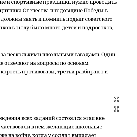
кие и спортивные праздники нужно проводить
ащитника Отечества и годовщине Победы в
 должны знать и помнить подвиг советского
анков в тылу было много детей и подростков,
 за несколькими школьными взводами. Одни
е отвечают на вопросы по основам
скорость противогазы, третьи разбирают и
ждения всех заданий состоялся этап вне
 участвовали в нём желающие школьные
аже на войне, когда у солдат выпадает