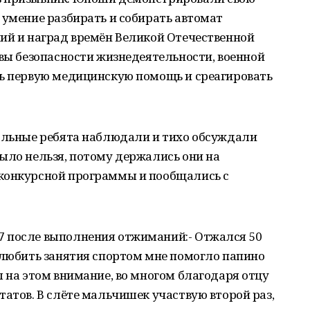
 умение разбирать и собирать автомат
ний и наград времён Великой Отечественной
овы безопасности жизнедеятельности, военной
ть первую медицинскую помощь и среагировать
тальные ребята наблюдали и тихо обсуждали
ыло нельзя, потому держались они на
конкурсной программы и пообщались с
7 после выполнения отжиманий:- Отжался 50
олюбить занятия спортом мне помогло папино
л на этом внимание, во многом благодаря отцу
татов. В слёте мальчишек участвую второй раз,