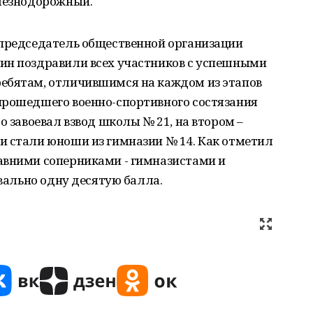
елезнодорожный.
 председатель общественной организации
ин поздравили всех участников с успешными
ебятам, отличившимся на каждом из этапов
прошедшего военно-спортивного состязания
о завоевал взвод школы № 21, на втором –
и стали юноши из гимназии № 14. Как отметил
авними соперниками - гимназистами и
квально одну десятую балла.