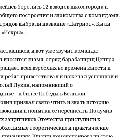
мейцев боролись 12 взводов школ города и
 общего построения и знакомства с командами.
трядов выбрали название «Патриот». Были
, «Искры»…
ставников, и вот уже звучит команда:
 вносится знамя, отряд барабанщиц Центра
ращает всех взрослых во времена юности и
и ребят приветствовал и пожелал успешной и
колай Лукин, напомнивший о
ике – юбилее Победы в Великой
ович призвал свято чтить и знать историю
ровокации и попытки её переписать. Получив
х защитников Отечества приступили к
обходимые теоретические и практические
ь призывник. Юноши демонстрировали свою