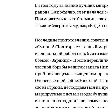
В этом году за звание лучших юнар
района. Как обычно, слёт начался с
Примечательно, что большинство о
также «Северные амуры», «Кадеты»
Последние приготовления, советы на
«Смирно!»Под торжественный марш
внешкольной работы как будто возв
боевой «Зарницы». После перекличк
честной борьбы капитан запаса Ни
приближающемся священном праздн
Отечественной войне. Николай Иван
своей страны, не поддаваться на п
маршрутные листы, взводы будущи
выполнению заданий, показывая не
знания, которыми должен обладат