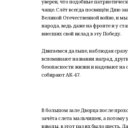
уверен, что подобные патриотичес
чаще. Слёт всегда посвящён Дню з
Великой Отечественной войне, и мы
народа, ведь даже на фронте и у ст
внесших свой вклад в эту Победу.
Двигаемся дальше, наблюдая сразу
вспоминают названия наград, други
безопасности жизни и надевают на 
собирают АК-47.
В большом зале Дворца после прохо
зачёта слета мальчишек, а потому
взводы, в этот раз их было шесть. Д