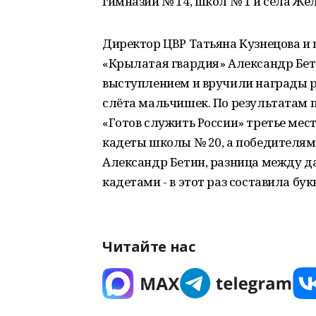
гимназии № 14, школ № 1 и села Ж
Директор ЦВР Татьяна Кузнецова и
«Крылатая гвардия» Александр Бет
выступлением и вручили награды р
слёта мальчишек. По результатам 
«Готов служить России» третье мест
кадеты школы № 20, а победителям
Александр Бетин, разница между д
кадетами - в этот раз составила бу
Читайте нас