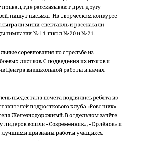
 привал, где рассказывают друг другу
ей, пишут письма... На творческом конкурсе
разыграли мини-спектакль и рассказали
ы гимназии № 14, школ № 20 и № 21.
льные соревнования по стрельбе из
боевых листков. С подведения их итогов и
ив Центра внешкольной работы и начал
ень пьедестала почёта поднялись ребята из
дставителей подросткового клуба «Ровесник»
 села Железнодорожный. В отдельном зачёте
ку лидеров вошли «Современник», «Орлёнок» и
ов лучшими признаны работы учащихся