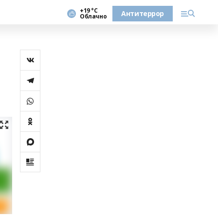
+19 °С
Антитеррор
Облачно