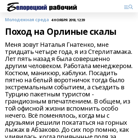
Молодежная среда
4 НОЯБРЯ 2018, 12:39
Поход на Орлиные скалы
Меня зовут Наталья Гнатенко, мне
тридцать четыре года, я из Стерлитамака.
Лет пять назад я была совершенно
другим человеком. Работала менеджером.
Костюм, маникюр, каблуки. Посадить
пятно на белый воротничок тогда было
экстремальным событием, а съездить в
Турцию пакетным туристом -
грандиозным впечатлением. В общем, из
той офисной жизни вспомнить особо
нечего. Всё поменялось, когда мы с
друзьями решили покататься на горных
лыжах в Абзаково. До сих пор помню, как
удивилась, когда привычные поля за