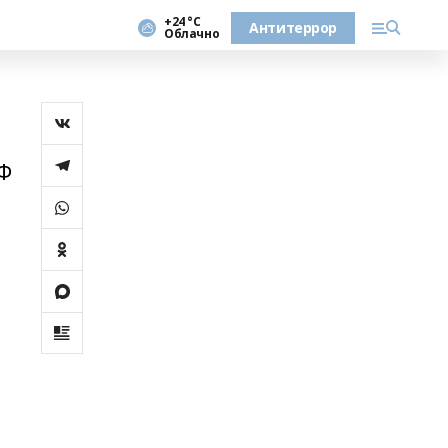
+24 °С
Антитеррор
Облачно
АФ