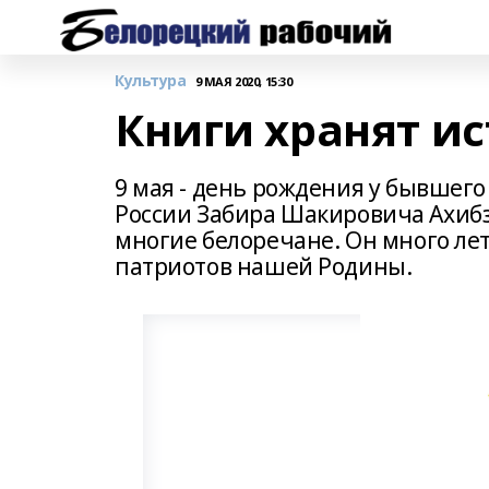
Культура
9 МАЯ 2020, 15:30
Книги хранят и
9 мая - день рождения у бывше
России Забира Шакировича Ахибз
многие белоречане. Он много ле
патриотов нашей Родины.