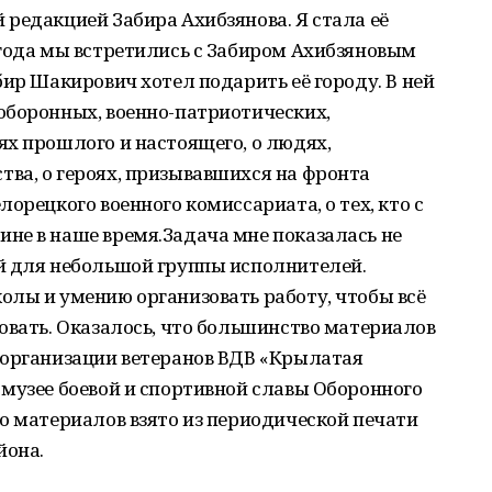
редакцией Забира Ахибзянова. Я стала её
 года мы встретились с Забиром Ахибзяновым
бир Шакирович хотел подарить её городу. В ней
оборонных, военно-патриотических,
х прошлого и настоящего, о людях,
ва, о героях, призывавшихся на фронта
орецкого военного комиссариата, о тех, кто с
не в наше время.Задача мне показалась не
й для небольшой группы исполнителей.
олы и умению организовать работу, чтобы всё
овать. Оказалось, что большинство материалов
 организации ветеранов ВДВ «Крылатая
музее боевой и спортивной славы Оборонного
о материалов взято из периодической печати
йона.