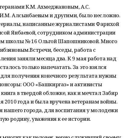
етеранами К.М. Ахмеджановым, А.С.
 И.М. Алсынбаевым и другими, было несложно.
атериалы, написанные журналистами Фарихой
исой Янбаевой, сотрудником администрации
ем школы № 16 Ольгой Шапошниковой. Много
бзяновым.Встречи, беседы, работа с
ения заняли месяца два. К 9 мая работа над
талось только напечатать. За это взялся
, для получения конечного результата нужны
понсоры: ООО «Башкиргаз» и активисты
книга в твердой обложке, как и мечтал Забир
я 2010 года и была вручена ветеранам войны.
я нашего города, для воспитания у молодежи
лую родину, уважения к ее истории.
и многих как человек, верно служивший своему