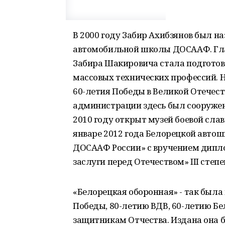
В 2000 году Забир Ахибзянов был н
автомобильной школы ДОСААФ. Гла
Забира Шакировича стала подготов
массовых технических профессий. Н
60-летия Победы в Великой Отечес
администрации здесь был сооружен 
2010 году открыт музей боевой сла
январе 2012 года Белорецкой автош
ДОСААФ России» с вручением дипло
заслуги перед Отечеством» III степе
«Белорецкая оборонная» - так была
Победы, 80-летию ВДВ, 60-летию Б
защитникам Отчества. Издана она бы