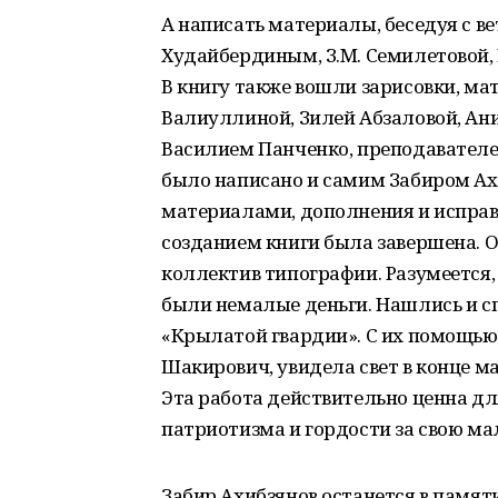
А написать материалы, беседуя с в
Худайбердиным, З.М. Семилетовой,
В книгу также вошли зарисовки, м
Валиуллиной, Зилей Абзаловой, Ан
Василием Панченко, преподавател
было написано и самим Забиром Ахи
материалами, дополнения и исправл
созданием книги была завершена. Ос
коллектив типографии. Разумеется
были немалые деньги. Нашлись и с
«Крылатой гвардии». С их помощью 
Шакирович, увидела свет в конце ма
Эта работа действительно ценна дл
патриотизма и гордости за свою ма
Забир Ахибзянов останется в памят