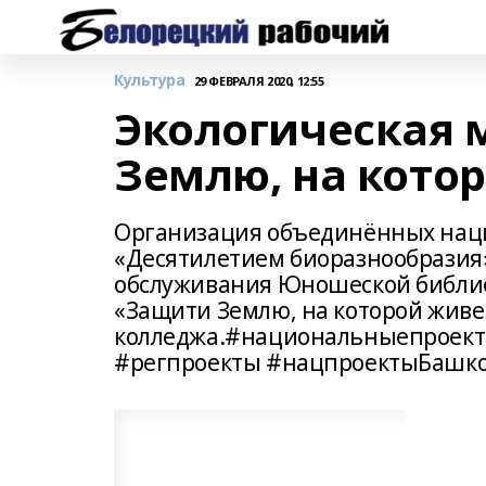
Культура
29 ФЕВРАЛЯ 2020, 12:55
Экологическая 
Землю, на кото
Организация объединённых наций
«Десятилетием биоразнообразия».
обслуживания Юношеской библио
«Защити Землю, на которой живе
колледжа.#национальныепроек
#регпроекты #нацпроектыБашко