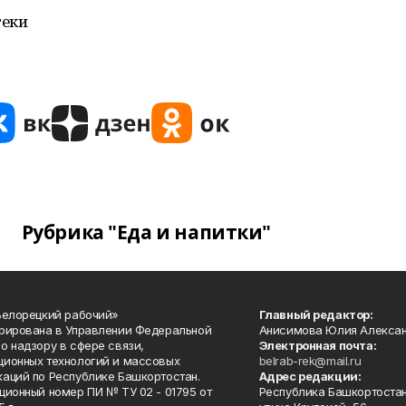
теки
Рубрика "Еда и напитки"
Белорецкий рабочий»
Главный редактор:
рирована в Управлении Федеральной
Анисимова Юлия Алекса
о надзору в сфере связи,
Электронная почта:
ионных технологий и массовых
belrab-rek@mail.ru
аций по Республике Башкортостан.
Адрес редакции:
ционный номер ПИ № ТУ 02 - 01795 от
Республика Башкортостан