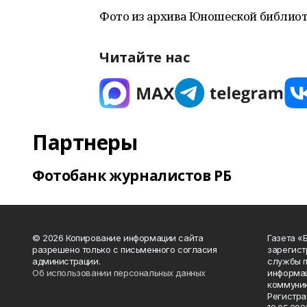
Фото из архива Юношеской библио
Читайте нас
Партнеры
Фотобанк журналистов РБ
© 2026 Копирование информации сайта
Газета «
разрешено только с письменного согласия
зарегист
администрации.
службы п
Об использовании персональных данных
информац
коммуник
Регистра