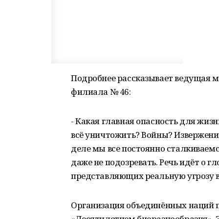
Подробнее рассказывает ведущая м
филиала № 46:
- Какая главная опасность для жизн
всё уничтожить? Войны? Извержени
деле мы все постоянно сталкиваемс
даже не подозревать. Речь идёт о 
представляющих реальную угрозу в
Организация объединённых наций п
«Десятилетием биоразнообразия». 