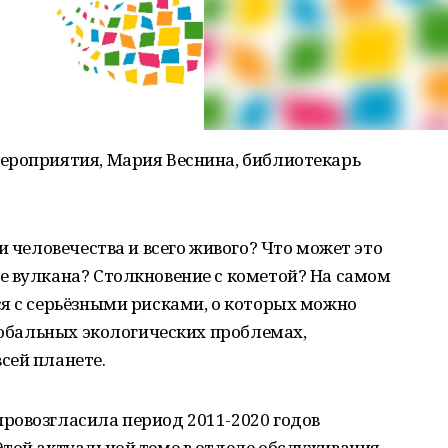
ероприятия, Мария Веснина, библиотекарь
и человечества и всего живого? Что может это
е вулкана? Столкновение с кометой? На самом
я с серьёзными рисками, о которых можно
глобальных экологических проблемах,
сей планете.
ровозгласила период 2011-2020 годов
Этой актуальной теме в отделе обслуживания