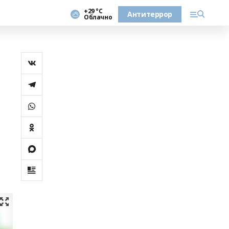
+29 °С
Антитеррор
Облачно