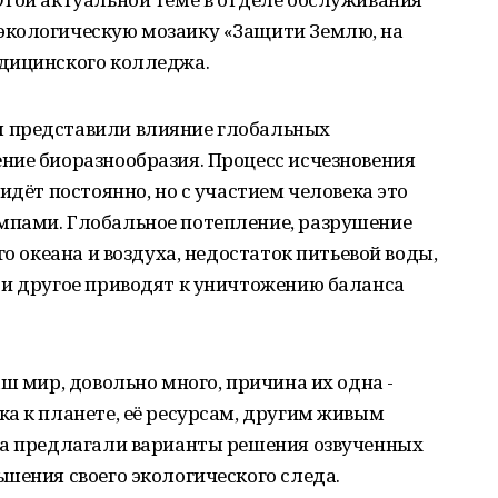
экологическую мозаику «Защити Землю, на
дицинского колледжа.
 представили влияние глобальных
ние биоразнообразия. Процесс исчезновения
идёт постоянно, но с участием человека это
мпами. Глобальное потепление, разрушение
го океана и воздуха, недостаток питьевой воды,
 и другое приводят к уничтожению баланса
ш мир, довольно много, причина их одна -
а к планете, её ресурсам, другим живым
га предлагали варианты решения озвученных
шения своего экологического следа.