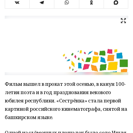
Фильм вышел в прокат этой осенью, в канун 100-
летия поэта и в год празднования векового
юбилея республики. «Сестрёнка» стала первой
картиной российского кинематографа, снятой на
башкирском языке.
Одной из съёмочных площадок было село Ишля