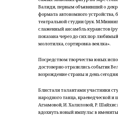
Валиди, первым объявивший о декре
формата автономного устройства, 
театральной студии (рук. М.Минни
слаженный ансамбль кураистов (рук
показана через до сих пор любимый
молотилка, сортировка-веялка».
Посредством творчества юных испо
достоверно отразились события Вел
возрождение страны и день сегодн
Блистали талантами участники студ
народного танца, краеведческой и ш
Агзамовой, И. Халиловой, Р. Шайхис
вдохнуть новый импульс в имениты