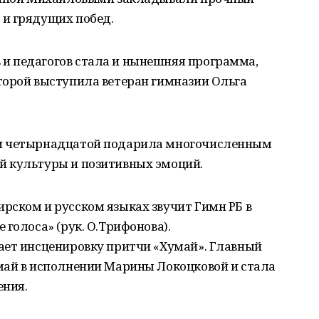
и грядущих побед.
и педагогов стала и нынешняя программа,
торой выступила ветеран гимназии Ольга
ми четырнадцатой подарила многочисленным
й культуры и позитивных эмоций.
рском и русском языках звучит Гимн РБ в
голоса» (рук. О.Трифонова).
ает инсценировку притчи «Хумай». Главный
май в исполнении Марины Локоцковой и стала
ения.