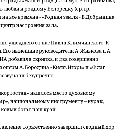
страды «Наш город» (сл. и муз. Р. Ибрагимова)
 любви и родному Белорецку (ср. гр.
ня на все времена - «Родная земля» В.Добрынина
ицентр настроения зала.
 рано ушедшего от нас Павла Климчинского. К
. Его нынешние руководители А. Живкова и А.
ИА добавила скрипка, и два совершенно
 оперы А. Бородина «Князь Игорь» и «Флаг
розвучали безупречно.
шкортостан» нашлось место духовному
ыр», национальному инструменту – кураю,
коими богат наш край.
авление торжественно завершил сводный хор