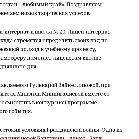
ртостан – любимый край». Поздравляем
желаем новых творческих успехов.
й-интернат и школа № 20. Лицей-интернат
 куда стремятся определить своих чад не
рьезный подход к учебному процессу,
тмосферу помогает лицеистам вполне
одняшнего дня.
лавляемого Гульнарой Зайнетдиновой, при
тителя Минзили Миннигалиевой вместе со
 осмыслить в конкурсной программе
го события.
естоких условиях Гражданской войны. Одна из
овления новой Башкирии – Ахмет - Заки