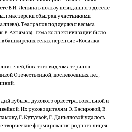
те В.И. Ленина в пользу невиданного доселе
был мастерски обыгран участниками
галиева). Театралов поддержал весьма
. Р. Ахтямов). Тема коллективизации было
 в башкирских селах перепляс «Косилка-
лнителей, богатого видеоматериала
икой Отечественной, послевоенных лет,
яшний.
ий кубыза, духового оркестра, вокальной и
вейной. Их руководителям О. Басировой, В.
ламову, Г. Кутуевой, Г. Даньяновой удалось
е творческие формирования родного лицея.