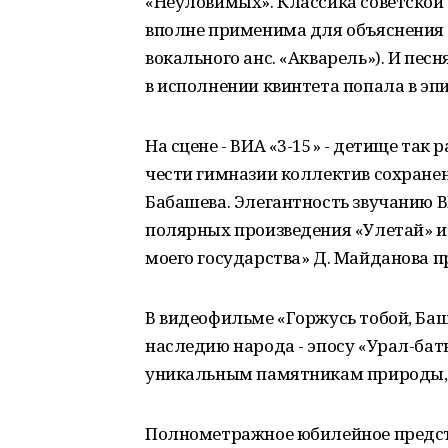
«Неуловимых». Классика советской э
вполне применима для объяснения в
вокального анс. «Акварель»). И пес
в исполнении квинтета попала в эп
На сцене - ВИА «3-15» - детище так
чести гимназии коллектив сохранен
Бабашева. Элегантность звучанию В
полярных произведения «Улетай» из
моего государства» Д. Майданова п
В видеофильме «Горжусь тобой, Ба
наследию народа - эпосу «Урал-бат
уникальным памятникам природы, 
Полнометражное юбилейное предст