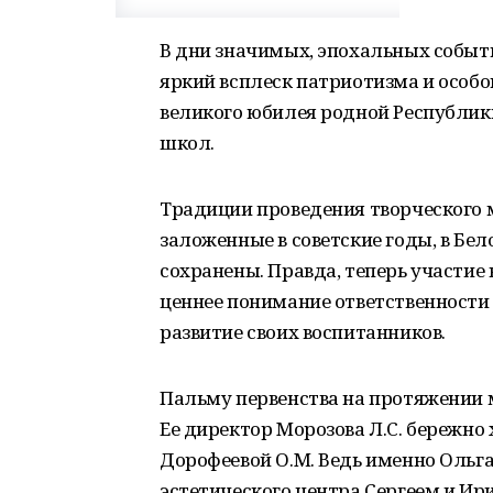
В дни значимых, эпохальных событ
яркий всплеск патриотизма и особо
великого юбилея родной Республи
школ.
Традиции проведения творческого 
заложенные в советские годы, в Бело
сохранены. Правда, теперь участие 
ценнее понимание ответственности
развитие своих воспитанников.
Пальму первенства на протяжении 
Ее директор Морозова Л.С. бережн
Дорофеевой О.М. Ведь именно Ольга
эстетического центра Сергеем и 