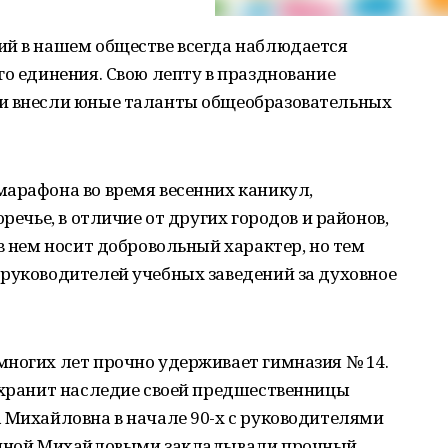
ий в нашем обществе всегда наблюдается
го единения. Свою лепту в празднование
ки внесли юные таланты общеобразовательных
марафона во время весенних каникул,
речье, в отличие от других городов и районов,
в нем носит добровольный характер, но тем
 руководителей учебных заведений за духовное
многих лет прочно удерживает гимназия № 14.
о хранит наследие своей предшественницы
 Михайловна в начале 90-х с руководителями
Ириной Михайловыми закладывали прочный