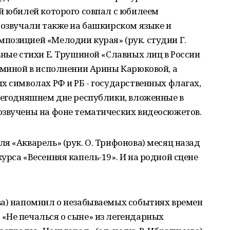
й юбилей которого совпал с юбилеем
розвучали также на башкирском языке и
позицией «Мелодии курая» (рук. студии Г.
ьные стихи Е. Трушиной «Славных лиц в России
иминой в исполнении Арины Карюковой, а
х символах РФ и РБ - государственных флагах,
сегодняшнем дне республики, вложенные в
озвучены на фоне тематических видеосюжетов.
я «Акварель» (рук. О. Трифонова) месяц назад
урса «Весенняя капель-19». И на родной сцене
ва) напомнил о незабываемых событиях времен
«Не печалься о сыне» из легендарных