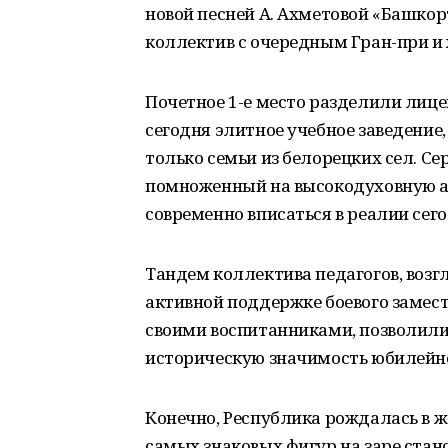
новой песней А. Ахметовой «Башко
коллектив с очередным Гран-при и 
Почетное 1-е место разделили лице
сегодня элитное учебное заведение,
только семьи из белорецких сел. Се
помноженный на высокодуховную а
современно вписаться в реалии сег
Тандем коллектива педагогов, возг
активной поддержке боевого замес
своими воспитанниками, позволили
историческую значимость юбилейно
Конечно, Республика рождалась в ж
самых знаковых фигур на заре стан