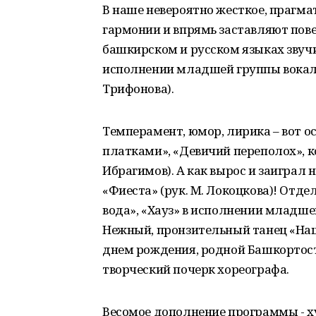
В наше невероятно жесткое, прагма
гармонии и впрямь заставляют повер
башкирском и русском языках звуч
исполнении младшей группы вокаль
Трифонова).
Темперамент, юмор, лирика – вот о
платками», «Девичий переполох», к
Ибрагимов). А как вырос и заигра
«Фиеста» (рук. М. Локоцкова)! Отдел
вода», «Хауз» в исполнении младшег
Нежный, пронзительный танец «На
днем рождения, родной Башкортоста
творческий почерк хореографа.
Весомое дополнение программы - х