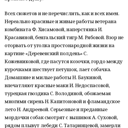
Всех сюжетов и не перечислить, как и всех имен.
Нереально красивые и живые работы ветерана
комбината Ф. Хисамовой, наперстянка И.
Красавиной, бенгальский тигр М. Рябовой. Взор не
оторвать от уголка простонародной жизни на
картине «Деревенский полдень» С.
Кожевниковой, где пасутся козочки, гордо между
курочками шествует петушок, лает собачка.
Домашние и милые работы Н. Баукиной,
впечатляют красные маки И. Недоспасовой,
турецкая гвоздика С. Володиной, обожаемая
многими сирень Н. Капитоновой и фламандское
лето Н. Андреевой. Серьезные и преданные
мордочки собак смотрят с вышивок А. Суховой,
рядом плывут лебеди С. Татаринцевой, замерли