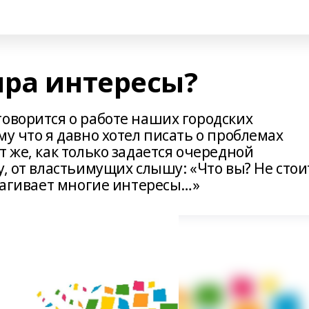
ира интересы?
говорится о работе наших городских
му что я давно хотел писать о проблемах
т же, как только задается очередной
у, от властьимущих слышу: «Что вы? Не стои
трагивает многие интересы…»