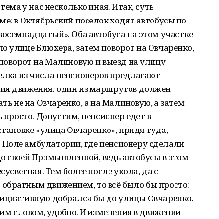
тема у нас несколько иная. Итак, суть
ме: в Октябрьский поселок ходят автобусы по
восемнадцатый». Оба автобуса на этом участке
о улице Блюхера, затем поворот на Овчаренко,
 поворот на Малиновую и выезд на улицу
елка из числа пенсионеров предлагают
ия движения: один из маршрутов должен
ать не на Овчаренко, а на Малиновую, а затем
ь просто. Допустим, пенсионер едет в
становке «улица Овчаренко», придя туда,
Поле амбулатории, где пенсионеру сделали
о своей Промышленной, ведь автобусы в этом
сусветная. Тем более после укола, да с
обратным движением, то всё было бы просто:
нициативную добрался бы до улицы Овчаренко.
ним словом, удобно. И изменения в движении