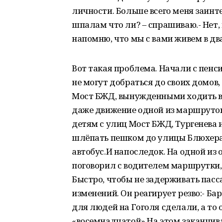
личности. Больше всего меня заинте
шпалам что ли? – спрашиваю.- Нет,
напомню, что мы с вами живем в дв
Вот такая проблема. Начали с пенс
не могут добраться до своих домо
Мост БЖД, вынужденными ходить в 
даже движение одной из маршруток
детям с улиц Мост БЖД, Тургенева и
шлёпать пешком до улицы Блюхера (
автобус.И напоследок. На одной из
поговорил с водителем маршрутки,
Быстро, чтобы не задерживать пасс
изменений. Он реагирует резво:- Б
для людей на Гоголя сделали, а то
«восемнадцатой».На этом заканчив