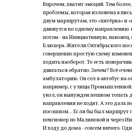
Впрочем, хватит эмоций. Тем более, 
проблемы, которая изложена в пись
двум маршрутам, это «пятёрка» и «
движутся по одному направлению: п
потом - на Инициативную, наконец,
Блюхера. Жители Октябрьского пос
совершенно простую схему изменен
ходить наоборот. То есть поворачив
двигаться обратно. Зачем? Всё очен
амбулаторию. Он сел в автобус на о
например, с улицы Промышленной. 
укол, он вынужден пешком топать д
направлении не ходят. А это даль не
посошком… Если бы был маршрут с 
пенсионер по Малиновой и через И
И ходу до дома - совсем ничего. Од