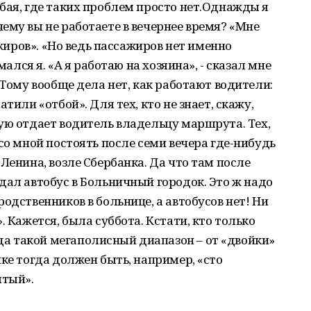
бая, где таких проблем просто нет.Однажды я
ему вы не работаете в вечернее время? «Мне
ажиров». «Но ведь пассажиров нет именно
мался я. «А я работаю на хозяина», - сказал мне
 Тому вообще дела нет, как работают водители:
тили «отбой». Для тех, кто не знает, скажу,
ую отдает водитель владельцу маршрута. Тех,
со мной постоять после семи вечера где-нибудь
Ленина, возле Сбербанка. Да что там после
дал автобус в Больничный городок. Это ж надо
одственников в больнице, а автобусов нет! Ни
. Кажется, была суббота. Кстати, кто только
 такой мегаполисный диапазон – от «двойки»
ке тогда должен быть, например, «сто
ятый».