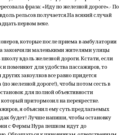
ресовала фраза: «Иду по железной дороге».- По
 вдоль рельсов получается.На всякий случай
адцать первом веке.
ионеров, которые после приема в амбулатории
в, а закончили маленькими жителями улицы
школу вдоль железной дороги. Кстати, если
 и поменяют для удобства пассажиров, то
 других закоулков все равно придется
по железной дороге!), чтобы потом сесть в
 остановок для полной объективности
 который притормозил на перекрестке.
ажиров, я объяснил ему суть предлагаемых
ардак будет! Лучше напиши, чтобы остановку
 они с Фермы Нура пешком идут до
аю. Обращаться к чиновникам, ответственным