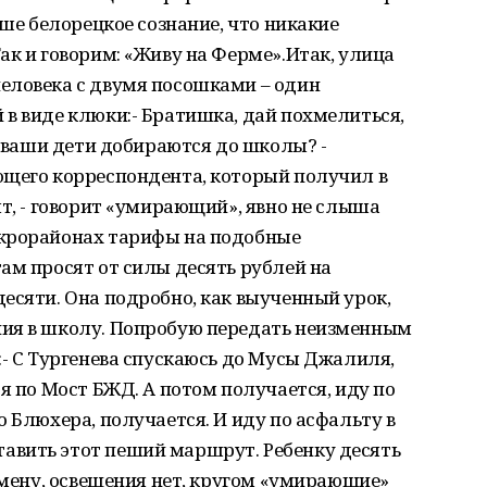
аше белорецкое сознание, что никакие
ак и говорим: «Живу на Ферме».Итак, улица
еловека с двумя посошками – один
в виде клюки:- Братишка, дай похмелиться,
к ваши дети добираются до школы? -
ющего корреспондента, который получил в
ят, - говорит «умирающий», явно не слыша
икрорайонах тарифы на подобные
ам просят от силы десять рублей на
есяти. Она подробно, как выученный урок,
ния в школу. Попробую передать неизменным
:- С Тургенева спускаюсь до Мусы Джалиля,
я по Мост БЖД. А потом получается, иду по
 Блюхера, получается. И иду по асфальту в
вить этот пеший маршрут. Ребенку десять
 смену, освещения нет, кругом «умирающие»