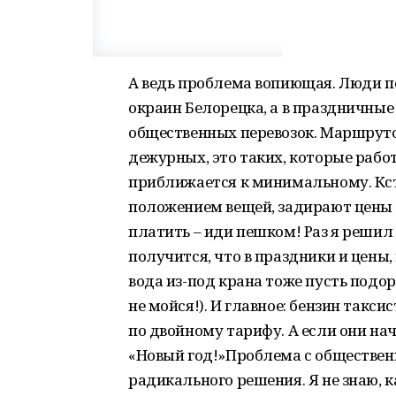
А ведь проблема вопиющая. Люди п
окраин Белорецка, а в праздничные
общественных перевозок. Маршруто
дежурных, это таких, которые рабо
приближается к минимальному. Кста
положением вещей, задирают цены в 
платить – иди пешком! Раз я решил 
получится, что в праздники и цены, 
вода из-под крана тоже пусть подор
не мойся!). И главное: бензин такс
по двойному тарифу. А если они нач
«Новый год!»Проблема с обществен
радикального решения. Я не знаю, 