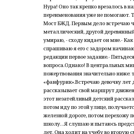
Нура! Оно так крепко врезалось в н
переименования уже не помогают. Т
Мост БЖД. Первым дело встречаю ч
металлический, другой деревянный 
умираю, - сходу кидает он мне.- Ка
спрашиваю я его с задором начина
редакции первое задание.- Пятьдес
вопроса.Однако! В центральных м
пожертвования значительно ниже: т
«фанфурик».Встречаю девочку лет д
рассказывает свой маршрут движе
этот незатейливый детский рассказ
потом иду по этой улице, получаетс
железной дороге, потом перехожу по
школу…Я слушаю и пытаюсь предста
лет. Она ходит на учебу во вторую