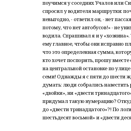
поучимся у соседних Учалов или Си
спросил у водителя маршрутки: поч
невыгодно, - ответил он, - нет пасс
потому, что нет автобусов!» - не уни
водила. Спрашивал я и у «хозяина».
ему главное, чтобы они исправно пла
что это определенная сумма, котор
кто хочет поспорить, прошу вместе 
на центральной остановке по улице 
семи! Однажды я с пяти до шести ж
думать: люди собрались навестить р
«двойки», ни «двести тринадцатого»
придумал такую нумерацию? Откуда
до «двести тринадцатого»?! По логи
шестьдесят восьмой» и «двести дес