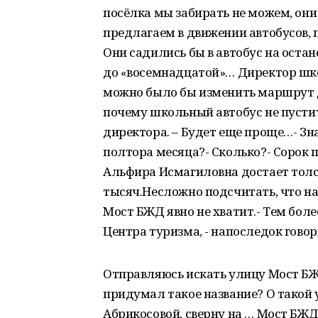
посёлка мы забирать не можем, он
предлагаем в движении автобусов, 
Они садились бы в автобус на оста
до «восемнадцатой»… Директор шко
можно было бы изменить маршрут дв
почему школьный автобус не пусти
директора. – Будет еще проще…- Зна
полтора месяца?- Сколько?- Сорок 
Альфира Исмагиловна достает толст
тысяч.Несложно подсчитать, что н
Мост БЖД явно не хватит.- Тем бол
Центра туризма, - напоследок гово
Отправляюсь искать улицу Мост БЖ
придумал такое название? О такой 
Абрикосовой, сверну на … Мост БЖ