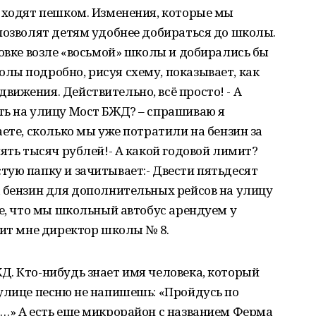
и ходят пешком. Изменения, которые мы
позволят детям удобнее добираться до школы.
новке возле «восьмой» школы и добирались бы
лы подробно, рисуя схему, показывает, как
ижения. Действительно, всё просто! - А
ть на улицу Мост БЖД? – спрашиваю я
ете, сколько мы уже потратили на бензин за
пять тысяч рублей!- А какой годовой лимит?
ую папку и зачитывает:- Двести пятьдесят
а бензин для дополнительных рейсов на улицу
ее, что мы школьный автобус арендуем у
рит мне директор школы № 8.
Д. Кто-нибудь знает имя человека, который
улице песню не напишешь: «Пройдусь по
Д…» А есть еще микрорайон с названием Ферма