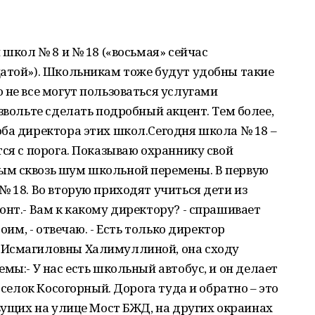
 школ № 8 и № 18 («восьмая» сейчас
цатой»). Школьникам тоже будут удобны такие
 не все могут пользоваться услугами
звольте сделать подробный акцент. Тем более,
ба директора этих школ.Сегодня школа № 18 –
тся с порога. Показываю охраннику свой
ым сквозь шум школьной перемены. В первую
№ 18. Во вторую приходят учиться дети из
онт.- Вам к какому директору? - спрашивает
боим, - отвечаю. - Есть только директор
 Исмагиловны Халимуллиной, она сходу
мы:- У нас есть школьный автобус, и он делает
оселок Косогорный. Дорога туда и обратно – это
ивущих на улице Мост БЖД, на других окраинах