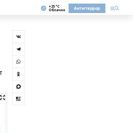
+25 °С
Антитеррор
Облачно
т