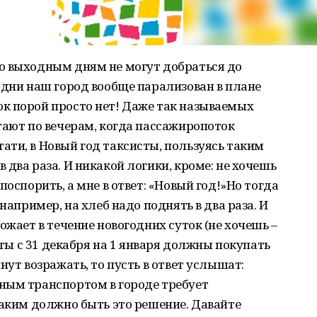
о выходным дням не могут добраться до
 дни наш город вообще парализован в плане
к порой просто нет! Даже так называемых
тают по вечерам, когда пассажиропоток
ти, в Новый год таксисты, пользуясь таким
два раза. И никакой логики, кроме: не хочешь
поспорить, а мне в ответ: «Новый год!»Но тогда
например, на хлеб надо поднять в два раза. И
ожает в течение новогодних суток (не хочешь –
исты с 31 декабря на 1 января должны покупать
нут возражать, то пусть в ответ услышат:
ным транспортом в городе требует
каким должно быть это решение. Давайте