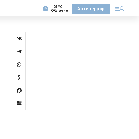
+23 °С
Антитеррор
Облачно