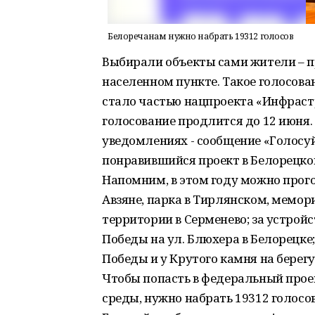
Белоречанам нужно набрать 19312 голосов
Выбирали объекты сами жители – пр
населенном пункте. Такое голосован
стало частью нацпроекта «Инфрастр
голосование продлится до 12 июня. 
уведомлениях - сообщение «Голосуй
понравившийся проект в Белорецк
Напомним, в этом году можно прого
Авзяне, парка в Тирлянском, мемо
территории в Серменево; за устройс
Победы на ул. Блюхера в Белорецке;
Победы и у Крутого камня на берегу
Чтобы попасть в федеральный про
среды, нужно набрать 19312 голосо