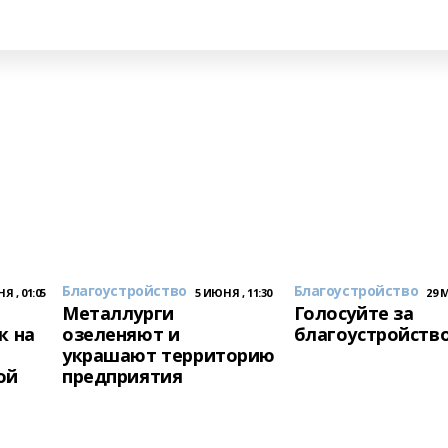
о
Благоустройство
Благоустройство
Я , 01:05
5 ИЮНЯ , 11:30
29 М
Металлурги
Голосуйте за
к на
озеленяют и
благоустройств
украшают территорию
ой
предприятия