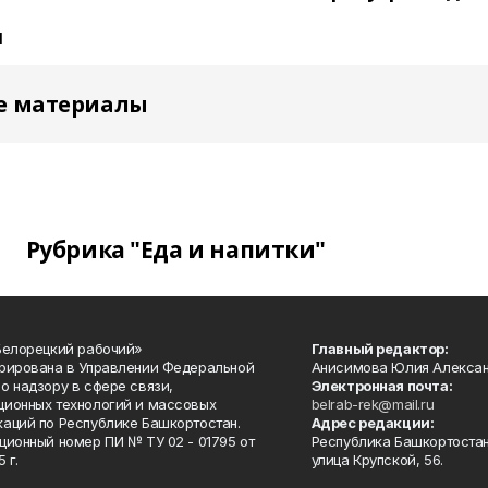
я
е материалы
Рубрика "Еда и напитки"
Белорецкий рабочий»
Главный редактор:
рирована в Управлении Федеральной
Анисимова Юлия Алекса
о надзору в сфере связи,
Электронная почта:
ионных технологий и массовых
belrab-rek@mail.ru
аций по Республике Башкортостан.
Адрес редакции:
ционный номер ПИ № ТУ 02 - 01795 от
Республика Башкортостан
 г.
улица Крупской, 56.