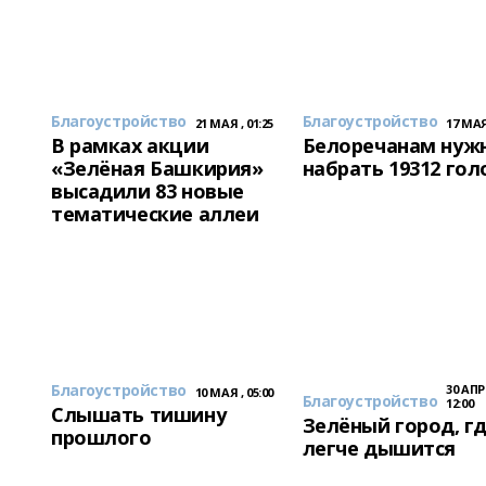
Благоустройство
Благоустройство
21 МАЯ , 01:25
17 МАЯ 
В рамках акции
Белоречанам нуж
«Зелёная Башкирия»
набрать 19312 гол
высадили 83 новые
тематические аллеи
Благоустройство
30 АПР
10 МАЯ , 05:00
Благоустройство
12:00
Слышать тишину
Зелёный город, г
прошлого
легче дышится