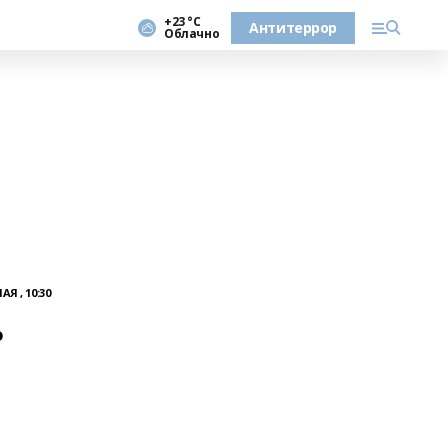
+23 °С
Антитеррор
Облачно
АЯ , 10:30
о