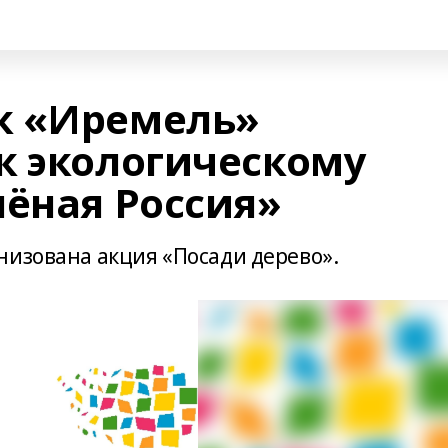
к «Иремель»
к экологическому
лёная Россия»
низована акция «Посади дерево».