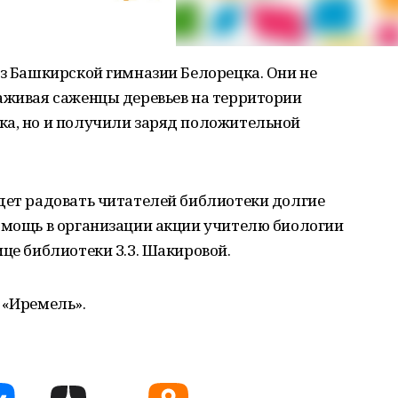
из Башкирской гимназии Белорецка. Они не
аживая саженцы деревьев на территории
ка, но и получили заряд положительной
дет радовать читателей библиотеки долгие
помощь в организации акции учителю биологии
ице библиотеки З.З. Шакировой.
 «Иремель».