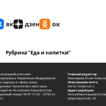
Рубрика "Еда и напитки"
Белорецкий рабочий»
Главный редактор:
рирована в Управлении Федеральной
Анисимова Юлия Алекса
о надзору в сфере связи,
Электронная почта:
ионных технологий и массовых
belrab-rek@mail.ru
аций по Республике Башкортостан.
Адрес редакции:
ционный номер ПИ № ТУ 02 - 01795 от
Республика Башкортостан
 г.
улица Крупской, 56.