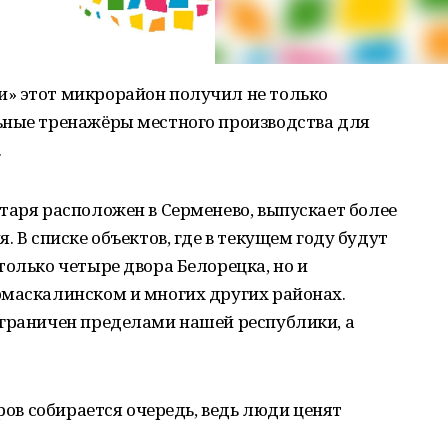
» этот микрорайон получил не только
ьные тренажёры местного производства для
.
таря расположен в Серменево, выпускает более
. В списке объектов, где в текущем году будут
только четыре двора Белорецка, но и
рмаскалинском и многих других районах.
ограничен пределами нашей республики, а
еров собирается очередь, ведь люди ценят