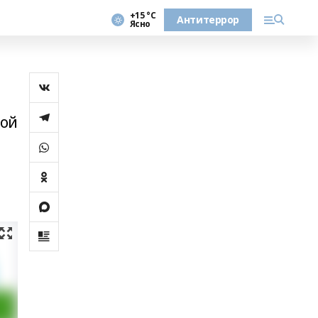
+15 °С
Антитеррор
Ясно
кой