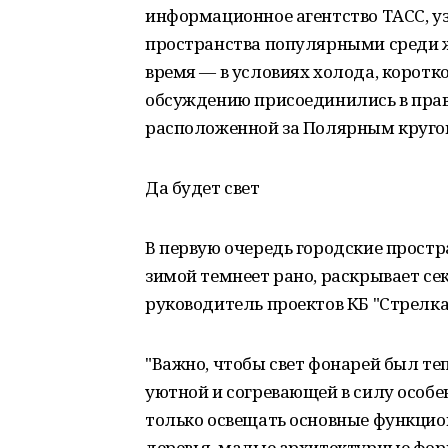
информационное агентство ТАСС, уз
пространства популярными среди жи
время — в условиях холода, коротко
обсуждению присоединились в прав
расположенной за Полярным круго
Да будет свет
В первую очередь городские прост
зимой темнеет рано, раскрывает се
руководитель проектов КБ "Стрелка
"Важно, чтобы свет фонарей был те
уютной и согревающей в силу особе
только освещать основные функцион
деревья, малые архитектурные фор