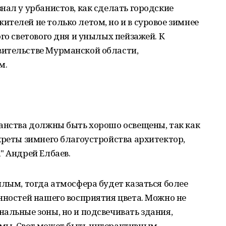
нал у урбанистов, как сделать городские
телей не только летом, но и в суровое зимнее
го светового дня и унылых пейзажей. К
ительстве Мурманской области,
м.
ранства должны быть хорошо освещены, так как
креты зимнего благоустройства архитектор,
" Андрей Елбаев.
плым, тогда атмосфера будет казаться более
нностей нашего восприятия цвета. Можно не
альные зоны, но и подсвечивать здания,
мы. Свет может быть интерактивным,