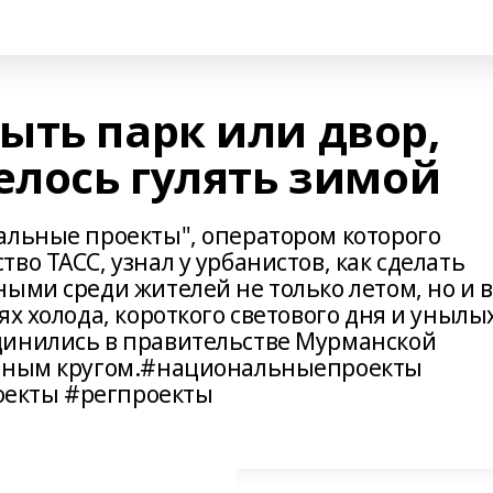
ыть парк или двор,
елось гулять зимой
альные проекты", оператором которого
во ТАСС, узнал у урбанистов, как сделать
ыми среди жителей не только летом, но и в
ях холода, короткого светового дня и унылы
динились в правительстве Мурманской
ярным кругом.#национальныепроекты
екты #регпроекты