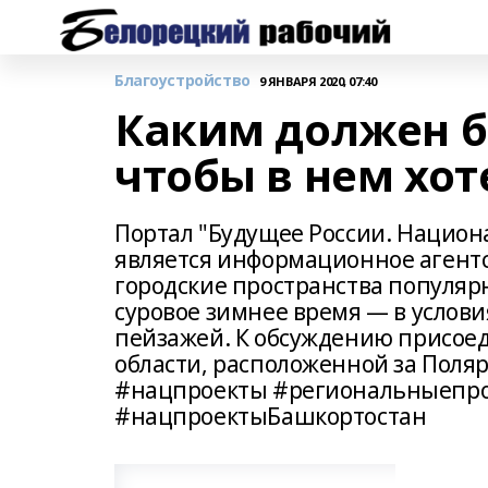
Благоустройство
9 ЯНВАРЯ 2020, 07:40
Каким должен б
чтобы в нем хот
Портал "Будущее России. Национ
является информационное агентст
городские пространства популярн
суровое зимнее время — в услови
пейзажей. К обсуждению присое
области, расположенной за Пол
#нацпроекты #региональныепро
#нацпроектыБашкортостан