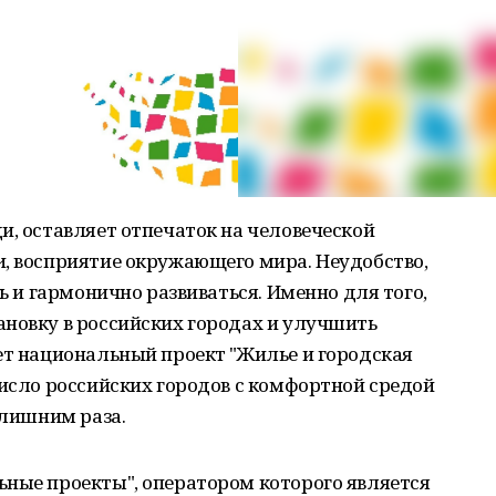
и, оставляет отпечаток на человеческой
и, восприятие окружающего мира. Неудобство,
ть и гармонично развиваться. Именно для того,
ановку в российских городах и улучшить
ет национальный проект "Жилье и городская
число российских городов с комфортной средой
 лишним раза.
ьные проекты", оператором которого является