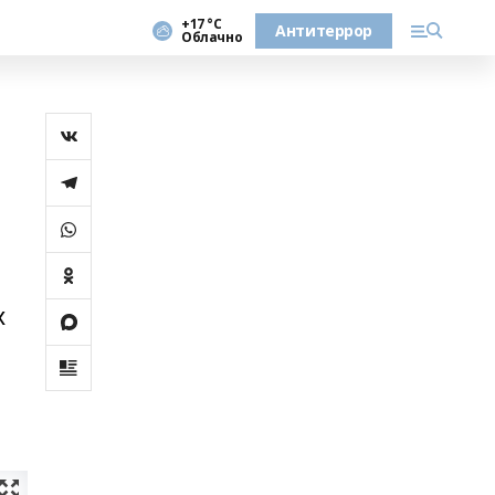
+17 °С
Антитеррор
Облачно
х