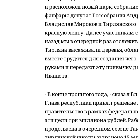
и расположен новый парк, собралис
фанфары депутат Госсобрания Анд
Владислав Миронов и Тирлянского 
красную ленту. Далее участникам 
назад мы в очередной раз отслежив
Тирляна высаживали деревья, облаг
вместе трудятся для создания чего
руками и передают эту привычку де
Иванюта.
- В конце прошлого года, - сказал В
Глава республики принял решение п
правительство в рамках федеральн
эти цели три миллиона рублей. Рабо
продолжена в очередном сезоне.Так
тирлянской школы затрачено 15 мл