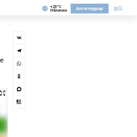
+23 °С
Антитеррор
Облачно
ке