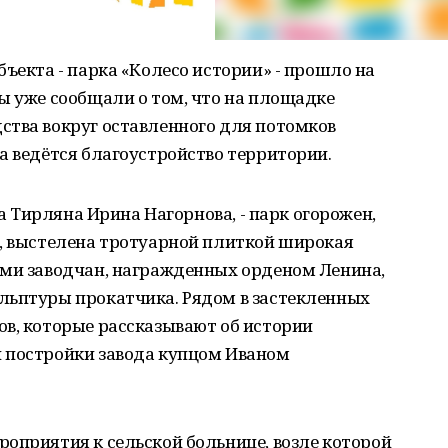
бъекта - парка «Колесо истории» - прошло на
ы уже сообщали о том, что на площадке
ства вокруг оставленного для потомков
а ведётся благоустройство территории.
ва Тирляна Ирина Нагорнова, - парк огорожен,
а, выстелена тротуарной плиткой широкая
ами заводчан, награжденных орденом Ленина,
льптуры прокатчика. Рядом в застекленных
ов, которые рассказывают об истории
 постройки завода купцом Иваном
оприятия к сельской больнице, возле которой