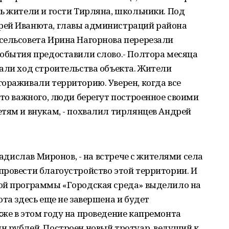
ь жители и гости Тирляна, школьники. Под
рей Иванюта, главы администраций района
сельсовета Ирина Нагорнова перерезали
события предоставили слово.- Полтора месяца
али ход строительства объекта. Жители
ораживали территорию. Уверен, когда все
-то важного, люди берегут построенное своими
тям и внукам, - похвалил тирлянцев Андрей
ладислав Миронов, - на встрече с жителями села
ровести благоустройство этой территории. И
ой программы «Городская среда» выделило на
та здесь еще не завершена и будет
же в этом году на проведение капремонта
н рублей. Построен новый тротуар, ведущий к