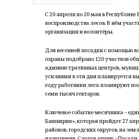
С 20 апреля по 20 мая в Республик
воспроизводства лесов. В нём учас
организации и волонтёры.
Для весенней посадки с помощью в
охраны подобрано 120 участков об
административных центров, муниц
усилиями в эти дни планируется выс
году работники леса планируют по
семи тысяч гектаров.
Ключевое событие месячника – еди
Башкирия», которая пройдет 27 ап
районов, городских округов, на зем
назначения. Слоган акции: «Посад