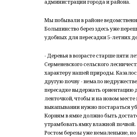
администрации города и района.
Мы побывали в районе ведомственн
Большинство берез здесь уже переш
удобных для пересадки 5-летних де
- Деревья в возрасте старше пяти ле
Серменевского сельского лесничест
характеру нашей природы. Казалось
другую почву - немало недружеств
пересадке выдержать ориентацию де
ленточкой, чтобы и на новом месте 
выкапывании нужно постараться уб
Корням в ямке должно быть достато
утрамбовать ямку влажной почвой. 
Ростом березы уже немаленькие, но