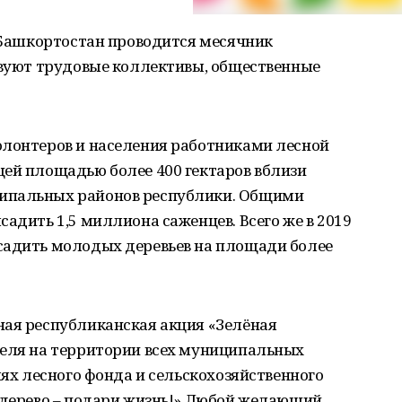
е Башкортостан проводится месячник
твуют трудовые коллективы, общественные
олонтеров и населения работниками лесной
щей площадью более 400 гектаров вблизи
ипальных районов республики. Общими
адить 1,5 миллиона саженцев. Всего же в 2019
садить молодых деревьев на площади более
ная республиканская акция «Зелёная
реля на территории всех муниципальных
лях лесного фонда и сельскохозяйственного
и дерево – подари жизнь!» Любой желающий