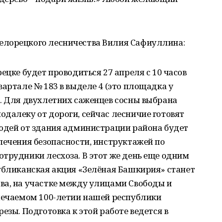
елорецкого лесничества Вилия Сафиуллина:
ецке будет проводиться 27 апреля с 10 часов
вартале № 183 в выделе 4 (это площадка у
. Для двухлетних саженцев сосны выбрана
далеку от дороги, сейчас лесничие готовят
людей от здания администрации района будет
печения безопасности, инструктажей по
трудники лесхоза. В этот же день еще одним
убликанская акция «Зелёная Башкирия» станет
ва, на участке между улицами Свободы и
тмечаемом 100-летии нашей республики
езы. Подготовка к этой работе ведется в