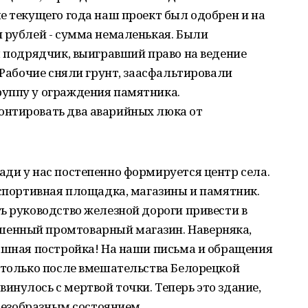
е текущего года наш проект был одобрен и на
 рублей - сумма немаленькая. Были
я подрядчик, выигравший право на ведение
 Рабочие сняли грунт, заасфальтировали
уппу у ограждения памятника.
онтировать два аварийных люка от
ди у нас постепенно формируется центр села.
 спортивная площадка, магазины и памятник.
ь руководство железной дороги привести в
енный промтоварный магазин. Наверняка,
рашная постройка! На наши письма и обращения
 только после вмешательства Белорецкой
нулось с мертвой точки. Теперь это здание,
 безобразным состоянием.