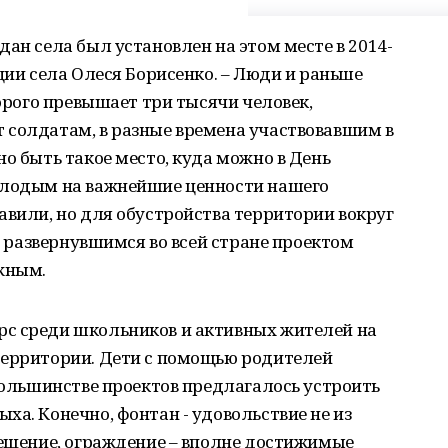
дан села был установлен на этом месте в 2014-
ции села Олеся Борисенко. – Люди и раньше
торого превышает три тысячи человек,
 солдатам, в разные времена участвовавшим в
но быть такое место, куда можно в День
олодым на важнейшие ценности нашего
авили, но для обустройства территории вокруг
 с развернувшимся во всей стране проектом
ожным.
с среди школьников и активных жителей на
территории. Дети с помощью родителей
 большинстве проектов предлагалось устроить
ха. Конечно, фонтан - удовольствие не из
вещение, ограждение – вполне достижимые