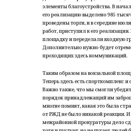
элементы благоустройства. В начал
его реализацию выделено 985 тысяч
проведены торги, и в середине июл
работ, приступил к его реализации.
площадку и переделали входную гр
Дополнительно нужно будет отрем
проходящих здесь коммуникаций.
Таким образом на вокзальной площа
Теперь здесь есть спорткомплекс и
Важно также, что мы смогли убедит
порядок принадлежащий им заброш
многие помнят, какая это была ст
от РЖД не было никакой реакции. И
межрайонной прокуратуры дело сдви
хотя и пустует, но не пугает людей