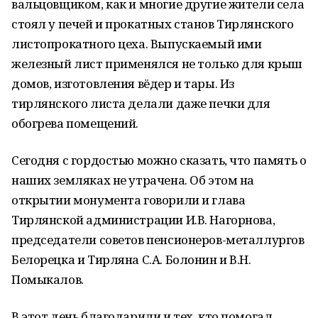
вальцовщиком, как и многие другие жители села
стоял у печей и прокатных станов Тирлянского
листопрокатного цеха. Выпускаемый ими
железный лист применялся не только для крыш
домов, изготовления вёдер и тары. Из
тирлянского листа делали даже печки для
обогрева помещений.
Сегодня с гордостью можно сказать, что память о
наших земляках не утрачена. Об этом на
открытии монумента говорили и глава
Тирлянской администрации И.В. Нагорнова,
председатели советов пенсионеров-металлургов
Белорецка и Тирляна С.А. Болонин и В.Н.
Помыкалов.
В этот день благодарили и тех, кто помогал