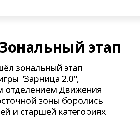
 Зональный этап
шёл зональный этап
гры "Зарница 2.0",
м отделением Движения
осточной зоны боролись
ней и старшей категориях