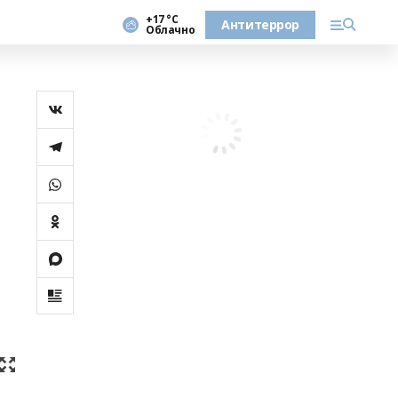
+17 °С
Антитеррор
Облачно