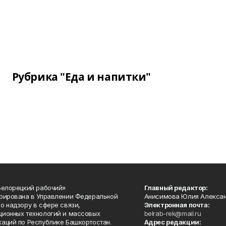
Рубрика "Еда и напитки"
Белорецкий рабочий»
Главный редактор:
рирована в Управлении Федеральной
Анисимова Юлия Алекса
о надзору в сфере связи,
Электронная почта:
ионных технологий и массовых
belrab-rek@mail.ru
аций по Республике Башкортостан.
Адрес редакции: