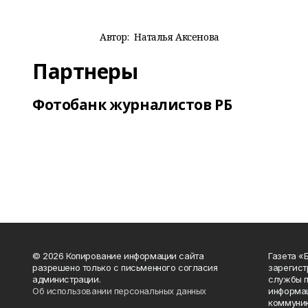
Автор:
Наталья Аксенова
Партнеры
Фотобанк журналистов РБ
© 2026 Копирование информации сайта
Газета «
разрешено только с письменного согласия
зарегист
администрации.
службы п
Об использовании персональных данных
информац
коммуник