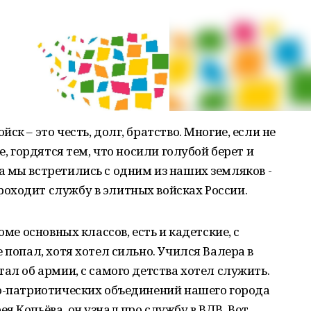
к – это честь, долг, братство. Многие, если не
е, гордятся тем, что носили голубой берет и
 мы встретились с одним из наших земляков -
оходит службу в элитных войсках России.
оме основных классов, есть и кадетские, с
 попал, хотя хотел сильно. Учился Валера в
ал об армии, с самого детства хотел служить.
но-патриотических объединений нашего города
я Копьёва, он узнал про службу в ВДВ. Вот