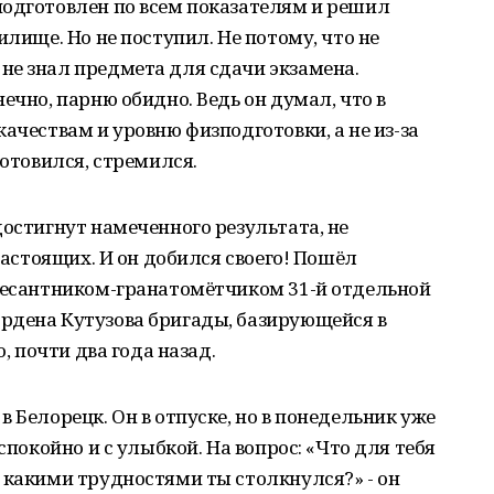
подготовлен по всем показателям и решил
илище. Но не поступил. Не потому, что не
не знал предмета для сдачи экзамена.
ечно, парню обидно. Ведь он думал, что в
ачествам и уровню физподготовки, а не из-за
готовился, стремился.
достигнут намеченного результата, не
 настоящих. И он добился своего! Пошёл
 десантником-гранатомётчиком 31-й отдельной
рдена Кутузова бригады, базирующейся в
о, почти два года назад.
 Белорецк. Он в отпуске, но в понедельник уже
спокойно и с улыбкой. На вопрос: «Что для тебя
 какими трудностями ты столкнулся?» - он