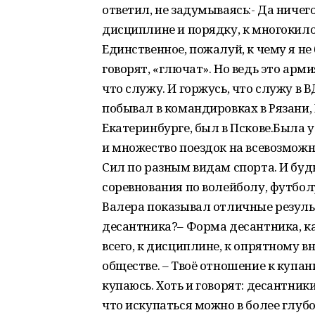
ответил, не задумываясь:- Да ничего
дисциплине и порядку, к многоки
Единственное, пожалуй, к чему я не
говорят, «глючат». Но ведь это армия
что служу. И горжусь, что служу в 
побывал в командировках в Рязани, 
Екатеринбурге, был в Пскове.Была 
и множество поездок на всевозмож
Сил по разным видам спорта. И бу
соревнования по волейболу, футбол
Валера показывал отличные результ
десантника?– Форма десантника, ка
всего, к дисциплине, к опрятному 
обществе. – Твоё отношение к купани
купаюсь. Хоть и говорят: десантники
что искупаться можно в более глуб