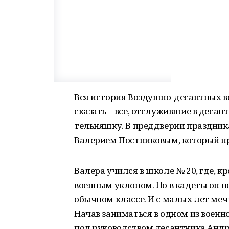
Вся история Воздушно-десантных войс
сказать – все, отслужившие в десант
тельняшку. В преддверии праздника
Валерием Постниковым, который пр
Валера учился в школе № 20, где, кр
военным уклоном. Но в кадеты он не
обычном классе. И с малых лет мечт
Начав заниматься в одном из воен
под руководством десантника Андре