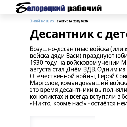
Знай наших
2 АВГУСТА 2020, 07:05
Десантник с дет
Возушно-десантные войска (или к
войска дяди Васи) празднуют юби
1930 году на войсковом учении М
августа стал Днём ВДВ. Одним из
Отечественной войны, Герой Со
Маргелов, командовавший войска
это время десантники выполняли
конфликтах и всегда вступали в б
«Никто, кроме нас!» - остаётся н