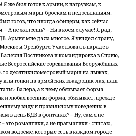
! Я же был готов к армии, к нагрузкам, к
лометровым марш-броскам и недосыпаниям.
 был готов, что иногда офицеры, как сейчас
. – А не жалеешь? – Ни в коем случае! Я рад,
ВДВ. Армия мне дала многое. Я увидел страну,
Москве и Оренбурге. Участвовал в параде в
у Валерия Постникова и командировка в Сирию,
ные Всероссийские соревнования Вооружённых
дь то десятикилометровый марш на лыжах,
у или гонки на армейских квадроцик-лах, наш
аты.- Валера, а к чему обязывает форма
к и любая военная форма, обязывает, прежде
внешнему виду и правильному поведению в
ям в день ВДВ в фонтанах? – Ну, сам я не
 – это романтики, а не прагматики - считаю,
оком водоёме, которые есть в каждом городе