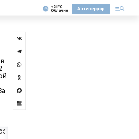
+24 °С
Антитеррор
Облачно
 в
2
ой
За