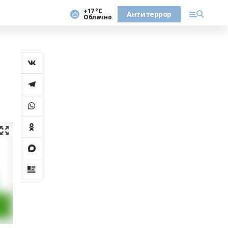
+17 °С
Антитеррор
Облачно