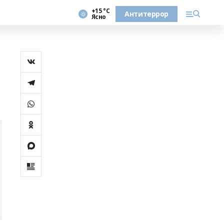
+15 °С
Антитеррор
Ясно