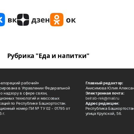
Рубрика "Еда и напитки"
Белорецкий рабочий»
Главный редактор:
рирована в Управлении Федеральной
Анисимова Юлия Алекса
о надзору в сфере связи,
Электронная почта:
ионных технологий и массовых
belrab-rek@mail.ru
аций по Республике Башкортостан.
Адрес редакции:
ционный номер ПИ № ТУ 02 - 01795 от
Республика Башкортостан
 г.
улица Крупской, 56.