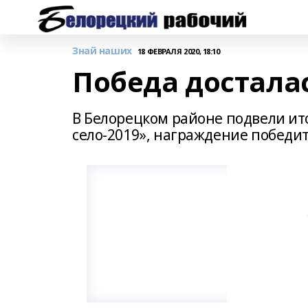
Знай наших
18 ФЕВРАЛЯ 2020, 18:10
Победа достала
В Белорецком районе подвели ито
село-2019», награждение победит