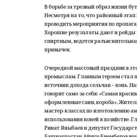
В борьбе за трезвый образ жизни б
Несмотря на то, что районный этап
проводить мероприятия по пропаган
Хорошие результаты дают и рейды 
спиртным, ведется разъяснительная
привычек.
Очередной массовый праздник в эт
промыслам. Главным героем стал п
источник дохода сельчан – конь. На
говорит само за себя: «Самая краси
оформленные сани, короба». Жители
мастер-классах по изготовлению а
использования коней в хозяйстве. 
Ринат Яныбаев и депутат Государс
Башкортостан Айнур Биембетов вр