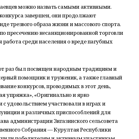
утаевцев можно назвать самыми активными.
 конкурса завершен, они продолжают
де трезвого образа жизни и массового спорта.
по пресечению несанкционированной торговли
 работа среди населения о вреде пагубных
от раз был посвящен народным традициям и
ервый помощник и труженик, а также главный
звание конкурсов, проводимых в этот день,
вая упряжка», «Оригинально и ярко
 с удовольствием участвовали в играх и
муниции и различных приспособлений для
Глава администрации Зигазинского сельсовета
твенного Собрания — Курултая Республики
учили победителям и активным участникам