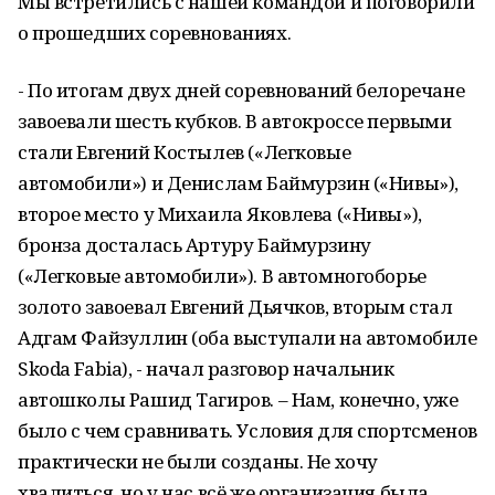
Мы встретились с нашей командой и поговорили
о прошедших соревнованиях.
- По итогам двух дней соревнований белоречане
завоевали шесть кубков. В автокроссе первыми
стали Евгений Костылев («Легковые
автомобили») и Денислам Баймурзин («Нивы»),
второе место у Михаила Яковлева («Нивы»),
бронза досталась Артуру Баймурзину
(«Легковые автомобили»). В автомногоборье
золото завоевал Евгений Дьячков, вторым стал
Адгам Файзуллин (оба выступали на автомобиле
Skoda Fabia), - начал разговор начальник
автошколы Рашид Тагиров. – Нам, конечно, уже
было с чем сравнивать. Условия для спортсменов
практически не были созданы. Не хочу
хвалиться, но у нас всё же организация была