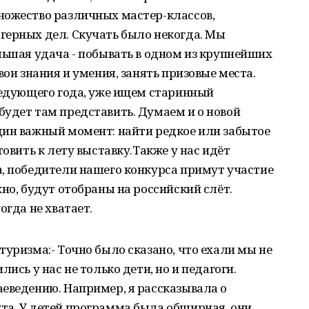
ножество различных мастер-классов,
герных дел. Скучать было некогда. Мы
льшая удача - побывать в одном из крупнейших
вои знания и умения, занять призовые места.
ледующего года, уже ищем старинный
удет там представить. Думаем и о новой
дин важный момент: найти редкое или забытое
товить к лету выставку.Также у нас идёт
а, победители нашего конкурса примут участие
но, будут отобраны на российский слёт.
огда не хватает.
туризма:- Точно было сказано, что ехали мы не
ись у нас не только дети, но и педагоги.
еведению. Например, я рассказывала о
та. У детей программа была обширная, они