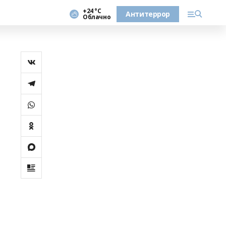
+24 °С
Антитеррор
Облачно