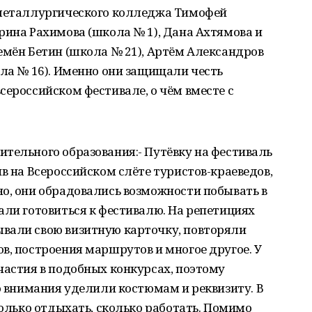
 металлургического колледжа Тимофей
рина Рахимова (школа № 1), Дана Ахтямова и
емён Бетин (школа № 21), Артём Александров
ола № 16). Именно они защищали честь
сероссийском фестивале, о чём вместе с
тельного образования:- Путёвку на фестиваль
в на Всероссийском слёте туристов-краеведов,
о, они обрадовались возможности побывать в
али готовиться к фестивалю. На репетициях
вали свою визитную карточку, повторяли
в, построения маршрутов и многое другое. У
частия в подобных конкурсах, поэтому
го внимания уделили костюмам и реквизиту. В
только отдыхать, сколько работать. Помимо