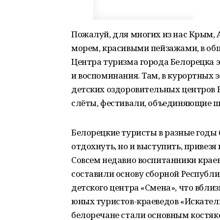
Пожалуй, для многих из нас Крым, 
морем, красивыми пейзажами, в общ
Центра туризма города Белорецка 
и воспоминания. Там, в курортных 
детских оздоровительных центров Р
слёты, фестивали, объединяющие ш
Белорецкие туристы в разные годы 
отдохнуть, но и выступить, привез
Совсем недавно воспитанники крае
составили основу сборной Республи
детского центра «Смена», что вбли
юных туристов-краеведов «Искатели
белоречане стали основным костяк