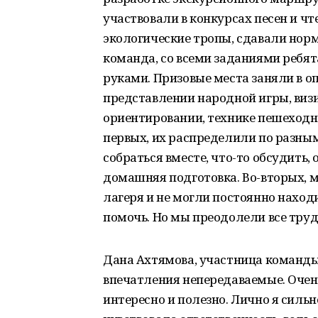
участвовали в конкурсах песен и ч
экологические тропы, сдавали нор
команда, со всеми заданиями ребят
руками. Призовые места заняли в о
представлении народной игры, визи
ориентировании, технике пешеходно
первых, их распределили по разным
собраться вместе, что-то обсудить
домашняя подготовка. Во-вторых, 
лагеря и не могли постоянно находи
помочь. Но мы преодолели все труд
Дана Ахтямова, участница команды:
впечатления непередаваемые. Очень 
интересно и полезно. Лично я сил