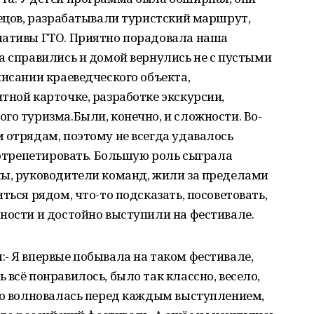
тецов, разрабатывали туристский маршрут,
мативы ГТО. Приятно порадовала наша
а справились и домой вернулись не с пустыми
писании краеведческого объекта,
тной карточке, разработке экскурсии,
го туризма.Были, конечно, и сложности. Во-
 отрядам, поэтому не всегда удавалось
, отрепетировать. Большую роль сыграла
мы, руководители команд, жили за пределами
ться рядом, что-то подсказать, посоветовать,
ности и достойно выступили на фестивале.
- Я впервые побывала на таком фестивале,
всё понравилось, было так классно, весело,
ьно волновалась перед каждым выступлением,