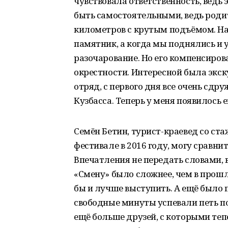
чувствовала ответственность, ведь
быть самостоятельными, ведь роди
километров с крутым подъёмом. Нам
памятник, а когда мы поднялись и 
разочарование. Но его компенсиров
окрестности. Интересной была экск
отряд, с первого дня все очень сдр
Кузбасса. Теперь у меня появилось 
Семён Бетин, турист-краевед со ста
фестивале в 2016 году, могу сравнит
Впечатления не передать словами, в
«Смену» было сложнее, чем в прошл
бы и лучше выступить. А ещё было 
свободные минуты успевали петь по
ещё больше друзей, с которыми теп