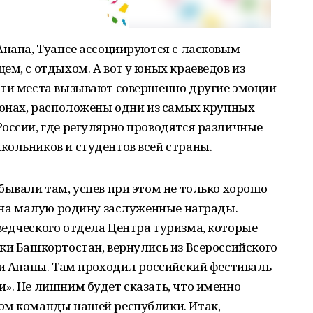
Анапа, Туапсе ассоциируются с ласковым
ем, с отдыхом. А вот у юных краеведов из
эти места вызывают совершенно другие эмоции
зонах, расположены одни из самых крупных
оссии, где регулярно проводятся различные
кольников и студентов всей страны.
бывали там, успев при этом не только хорошо
я на малую родину заслуженные награды.
ведческого отдела Центра туризма, которые
ки Башкортостан, вернулись из Всероссийского
зи Анапы. Там проходил российский фестиваль
». Не лишним будет сказать, что именно
ом команды нашей республики. Итак,