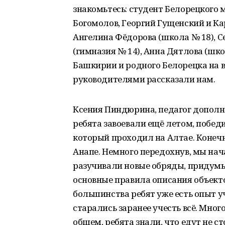
знакомьтесь: студент Белорецкого
Богомолов, Георгий Гущенский и Ка
Ангелина Фёдорова (школа № 18), С
(гимназия № 14), Анна Дятлова (шк
Башкирии и родного Белорецка на в
руководителями рассказали нам.
Ксения Пиндюрина, педагог дополни
ребята завоевали ещё летом, победи
который проходил на Алтае. Конечн
Анапе. Немного передохнув, мы нач
разучивали новые обряды, придумы
основные правила описания объекто
большинства ребят уже есть опыт у
старались заранее учесть всё. Мно
общем, ребята знали, что едут не с