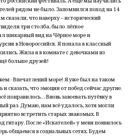
 это российский фестиваль. А ещё мы научились
телей рядом не было. Запомнился поход на 14
 сказали, что наверху – исторический
увидели три столба, было лёгкое
ал шикарный вид на Чёрное море и
урсия в Новороссийск. Я попала в классный
ужились. Жила я в комнате с девочками из
ещё больше друзей!
жем:- Впечатлений море! Я уже был на таком
ь и сказать, что эмоции от побед сейчас другие.
сё понравилось… Вновь завоевать путёвку в
ый раз. Думаю, нам всё удалось, хотя могли
приятно встретить старых знакомых. В
д гитару. После «Искателей» у меня появилось
ерь общаемся в социальных сетях. Будем