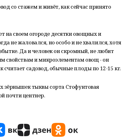
од со стажем и живёт, как сейчас принято
.
т на своем огороде десятки овощных и
да не жаловался, но особо и не хвалился, хотя
избытке. Да и человек он скромный, не любит
оим свойствам и микроэлементам овощ - он
к считает садовод, обычные плоды по 12-15 кг.
ных зёрнышек тыквы сорта Стофунтовая
й почти центнер.