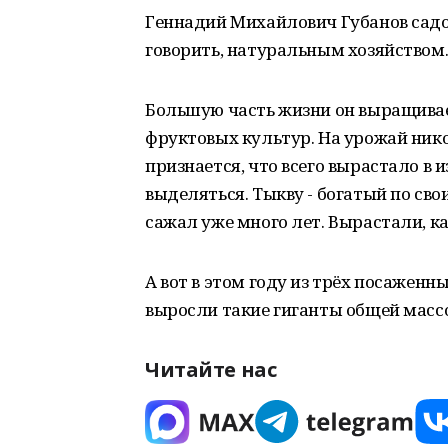
Геннадий Михайлович Губанов садов
говорить, натуральным хозяйством
Большую часть жизни он выращивае
фруктовых культур. На урожай никог
признается, что всего вырастало в 
выделяться. Тыкву - богатый по св
сажал уже много лет. Вырастали, ка
А вот в этом году из трёх посажен
выросли такие гиганты общей массо
Читайте нас