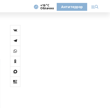
+16 °С
Антитеррор
Облачно