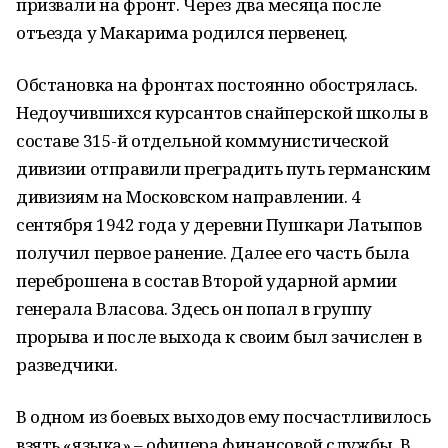
призвали на фронт. Через два месяца после
отъезда у Макарима родился первенец.
Обстановка на фронтах постоянно обострялась.
Недоучившихся курсантов снайперской школы в
составе 315-й отдельной коммунистической
дивизии отправили преградить путь германским
дивизиям на Московском направлении. 4
сентября 1942 года у деревни Пушкари Латыпов
получил первое ранение. Далее его часть была
переброшена в состав Второй ударной армии
генерала Власова. Здесь он попал в группу
прорыва и после выхода к своим был зачислен в
разведчики.
В одном из боевых выходов ему посчастливилось
взять «языка» – офицера финансовой службы. В