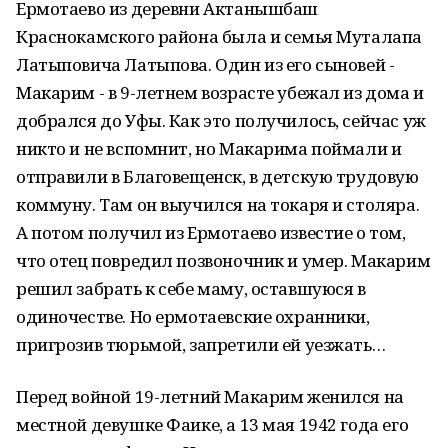
Ермотаево из деревни Актанышбаш
Краснокамского района была и семья Муталапа
Латыповича Латыпова. Один из его сыновей -
Макарим - в 9-летнем возрасте убежал из дома и
добрался до Уфы. Как это получилось, сейчас уж
никто и не вспомнит, но Макарима поймали и
отправили в Благовещенск, в детскую трудовую
коммуну. Там он выучился на токаря и столяра.
А потом получил из Ермотаево известие о том,
что отец повредил позвоночник и умер. Макарим
решил забрать к себе маму, оставшуюся в
одиночестве. Но ермотаевские охранники,
пригрозив тюрьмой, запретили ей уезжать…
Перед войной 19-летний Макарим женился на
местной девушке Фаике, а 13 мая 1942 года его