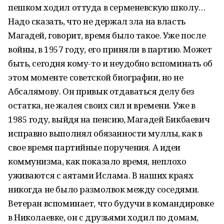
пешком ходил оттуда в серменевскую школу…
Надо сказать, что не держал зла на власть
Магадей, говорит, время было такое. Уже после
войны, в 1957 году, его приняли в партию. Может
быть, сегодня кому-то и неудобно вспоминать об
этом моменте советской биографии, но не
Абсалямову. Он привык отдаваться делу без
остатка, не жалея своих сил и времени. Уже в
1985 году, выйдя на пенсию, Магадей Бикбаевич
исправно выполнял обязанности муллы, как в
свое время партийные поручения. А идеи
коммунизма, как показало время, неплохо
уживаются с аятами Ислама. В наших краях
никогда не было размолвок между соседями.
Ветеран вспоминает, что будучи в командировке
в Николаевке, он с друзьями ходил по домам,