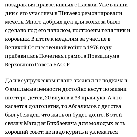
поздравляя православных с Пасхой. Уже в наши
дни с его участием в Шигаево ремонтировали
мечеть. Много добрых дел для колхоза было
сделано под его началом, построены телятник и
коровник. В итоге к медалям за участие в
Великой Отечественной войне в 1976 году
прибавилась Почетная грамота Президиума
Верховного Совета БАССР.
Да и в супружеском плане аксакал не подкачал.
Фамильные ценности достойно несут по жизни
шестеро детей, 20 внуков и 33 правнука. А что
касается долголетия, то Абсалямов с детства
был убежден, что жить он будет долго. В этой
связи у Магадея Бикбаевича для молодых есть
хороший совет: не надо курить и увлекаться